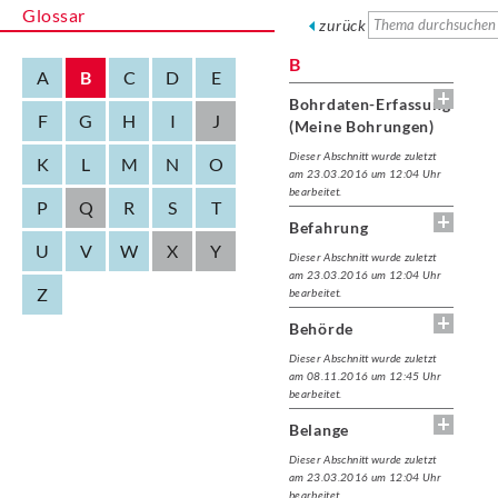
Glossar
zurück
B
A
B
C
D
E
Bohrdaten-Erfassung
F
G
H
I
J
(Meine Bohrungen)
Dieser Abschnitt wurde zuletzt
K
L
M
N
O
am 23.03.2016 um 12:04 Uhr
bearbeitet.
P
Q
R
S
T
Befahrung
U
V
W
X
Y
Dieser Abschnitt wurde zuletzt
am 23.03.2016 um 12:04 Uhr
Z
bearbeitet.
Behörde
Dieser Abschnitt wurde zuletzt
am 08.11.2016 um 12:45 Uhr
bearbeitet.
Belange
Dieser Abschnitt wurde zuletzt
am 23.03.2016 um 12:04 Uhr
bearbeitet.