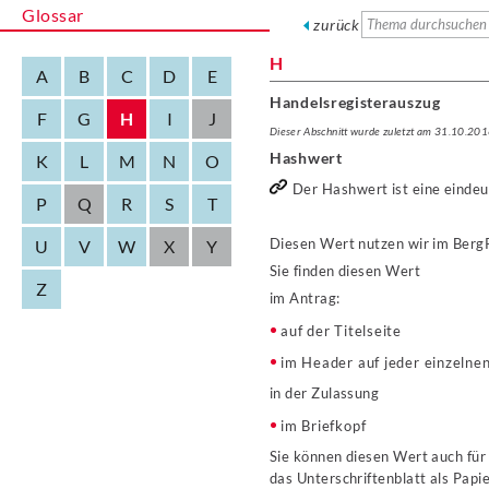
Glossar
zurück
H
A
B
C
D
E
Handelsregisterauszug
F
G
H
I
J
Dieser Abschnitt wurde zuletzt am 31.10.201
Hashwert
K
L
M
N
O
Der Hashwert ist eine eindeu
P
Q
R
S
T
Diesen Wert nutzen wir im BergP
U
V
W
X
Y
Sie finden diesen Wert
Z
im Antrag:
auf der Titelseite
im Header auf jeder einzelnen
in der Zulassung
im Briefkopf
Sie können diesen Wert auch fü
das Unterschriftenblatt als Papi