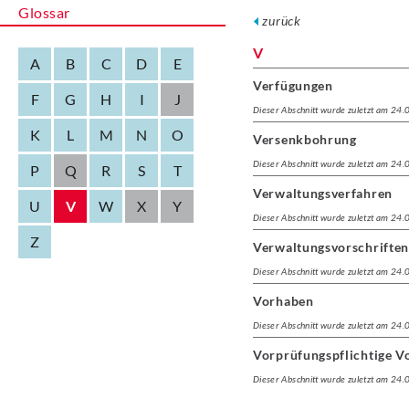
Glossar
zurück
V
A
B
C
D
E
Verfügungen
F
G
H
I
J
Dieser Abschnitt wurde zuletzt am 24
K
L
M
N
O
Versenkbohrung
Dieser Abschnitt wurde zuletzt am 24
P
Q
R
S
T
Verwaltungsverfahren
U
V
W
X
Y
Dieser Abschnitt wurde zuletzt am 24
Z
Verwaltungsvorschrifte
Dieser Abschnitt wurde zuletzt am 24
Vorhaben
Dieser Abschnitt wurde zuletzt am 24
Vorprüfungspflichtige V
Dieser Abschnitt wurde zuletzt am 24