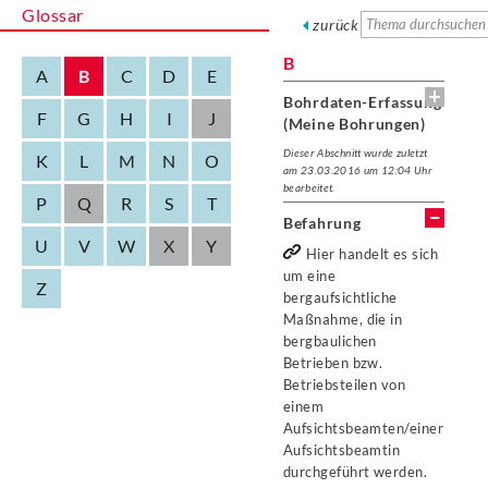
Glossar
zurück
B
A
B
C
D
E
Bohrdaten-Erfassung
F
G
H
I
J
(Meine Bohrungen)
Dieser Abschnitt wurde zuletzt
K
L
M
N
O
am 23.03.2016 um 12:04 Uhr
bearbeitet.
P
Q
R
S
T
Befahrung
U
V
W
X
Y
Hier handelt es sich
um eine
Z
bergaufsichtliche
Maßnahme, die in
bergbaulichen
Betrieben bzw.
Betriebsteilen von
einem
Aufsichtsbeamten/einer
Aufsichtsbeamtin
durchgeführt werden.