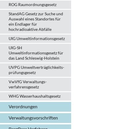
ROG Raumordnungsgesetz
StandAG Gesetz zur Suche und
Auswahl eines Standortes für
ein Endlager für
hochradioaktive Abfälle
UIG Umweltinformationsgesetz
UIG-SH
Umweltinformationsgesetz für
das Land Schleswig-Holstein
UVPG Umweltverträglich­keits­
prüfungs­gesetz
VwVfG Verwaltungs­
verfahrens­gesetz
WHG Wasserhaushalts­gesetz
Verordnungen
Verwaltungs­vorschriften
BergPass Verfahren