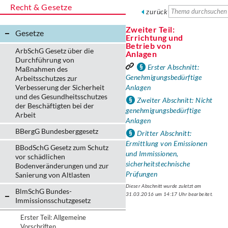
Recht & Gesetze
zurück
Zweiter Teil:
Gesetze
Errichtung und
Betrieb von
ArbSchG Gesetz über die
Anlagen
Durchführung von
Erster Abschnitt:
Maßnahmen des
Genehmigungsbedürftige
Arbeitsschutzes zur
Verbesserung der Sicherheit
Anlagen
und des Gesundheitsschutzes
Zweiter Abschnitt: Nicht
der Beschäftigten bei der
genehmigungsbedürftige
Arbeit
Anlagen
BBergG Bundesberggesetz
Dritter Abschnitt:
Ermittlung von Emissionen
BBodSchG Gesetz zum Schutz
und Immissionen,
vor schädlichen
sicherheitstechnische
Bodenveränderungen und zur
Prüfungen
Sanierung von Altlasten
Dieser Abschnitt wurde zuletzt am
BlmSchG Bundes-
31.03.2016 um 14:17 Uhr bearbeitet.
Immissionsschutz­gesetz
Erster Teil: Allgemeine
Vorschriften