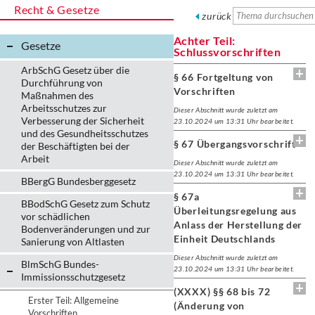
Recht & Gesetze
zurück
Achter Teil:
Gesetze
Schlussvorschriften
ArbSchG Gesetz über die
§ 66 Fortgeltung von
Durchführung von
Vorschriften
Maßnahmen des
Arbeitsschutzes zur
Dieser Abschnitt wurde zuletzt am
Verbesserung der Sicherheit
23.10.2024 um 13:31 Uhr bearbeitet.
und des Gesundheitsschutzes
§ 67 Übergangsvorschrift
der Beschäftigten bei der
Arbeit
Dieser Abschnitt wurde zuletzt am
23.10.2024 um 13:31 Uhr bearbeitet.
BBergG Bundesberggesetz
§ 67a
BBodSchG Gesetz zum Schutz
Überleitungsregelung aus
vor schädlichen
Anlass der Herstellung der
Bodenveränderungen und zur
Einheit Deutschlands
Sanierung von Altlasten
Dieser Abschnitt wurde zuletzt am
BlmSchG Bundes-
23.10.2024 um 13:31 Uhr bearbeitet.
Immissionsschutz­gesetz
(XXXX) §§ 68 bis 72
Erster Teil: Allgemeine
(Änderung von
Vorschriften