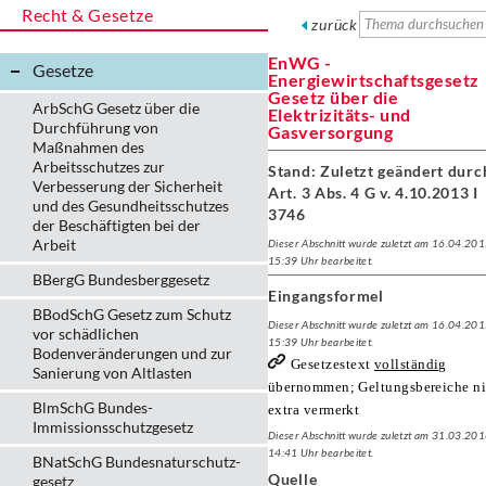
Recht & Gesetze
zurück
EnWG -
Gesetze
Energiewirtschaftsgesetz
Gesetz über die
ArbSchG Gesetz über die
Elektrizitäts- und
Durchführung von
Gasversorgung
Maßnahmen des
Arbeitsschutzes zur
Stand: Zuletzt geändert durc
Verbesserung der Sicherheit
Art. 3 Abs. 4 G v. 4.10.2013 I
und des Gesundheitsschutzes
3746
der Beschäftigten bei der
Arbeit
Dieser Abschnitt wurde zuletzt am 16.04.20
15:39 Uhr bearbeitet.
BBergG Bundesberggesetz
Eingangsformel
BBodSchG Gesetz zum Schutz
Dieser Abschnitt wurde zuletzt am 16.04.20
vor schädlichen
15:39 Uhr bearbeitet.
Bodenveränderungen und zur
Gesetzestext
vollständig
Sanierung von Altlasten
übernommen; Geltungsbereiche ni
BlmSchG Bundes-
extra vermerkt
Immissionsschutz­gesetz
Dieser Abschnitt wurde zuletzt am 31.03.20
14:41 Uhr bearbeitet.
BNatSchG Bundesnaturschutz-
Quelle
gesetz