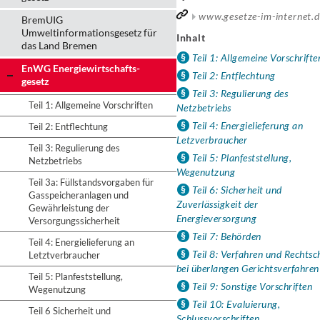
www.gesetze-im-internet.
BremUIG
Umweltinformationsgesetz für
Inhalt
das Land Bremen
Teil 1: Allgemeine Vorschrifte
EnWG Energiewirtschafts-
Teil 2: Entflechtung
gesetz
Teil 3: Regulierung des
Teil 1: Allgemeine Vorschriften
Netzbetriebs
Teil 4: Energielieferung an
Teil 2: Entflechtung
Letzverbraucher
Teil 3: Regulierung des
Teil 5: Planfeststellung,
Netzbetriebs
Wegenutzung
Teil 3a: Füllstandsvorgaben für
Teil 6: Sicherheit und
Gasspeicheranlagen und
Zuverlässigkeit der
Gewährleistung der
Energieversorgung
Versorgungssicherheit
Teil 7: Behörden
Teil 4: Energielieferung an
Teil 8: Verfahren und Rechtsc
Letztverbraucher
bei überlangen Gerichtsverfahren
Teil 5: Planfeststellung,
Teil 9: Sonstige Vorschriften
Wegenutzung
Teil 10: Evaluierung,
Teil 6 Sicherheit und
Schlussvorschriften