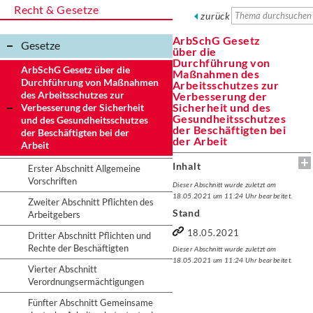
Recht & Gesetze
zurück
ArbSchG Gesetz
Gesetze
über die
Durchführung von
ArbSchG Gesetz über die
Maßnahmen des
Durchführung von Maßnahmen
Arbeitsschutzes zur
des Arbeitsschutzes zur
Verbesserung der
Sicherheit und des
Verbesserung der Sicherheit
Gesundheitsschutzes
und des Gesundheitsschutzes
der Beschäftigten bei
der Beschäftigten bei der
der Arbeit
Arbeit
Inhalt
Erster Abschnitt Allgemeine
Vorschriften
Dieser Abschnitt wurde zuletzt am
18.05.2021 um 11:24 Uhr bearbeitet.
Zweiter Abschnitt Pflichten des
Stand
Arbeitgebers
18.05.2021
Dritter Abschnitt Pflichten und
Rechte der Beschäftigten
Dieser Abschnitt wurde zuletzt am
18.05.2021 um 11:24 Uhr bearbeitet.
Vierter Abschnitt
Verordnungsermächtigungen
Fünfter Abschnitt Gemeinsame