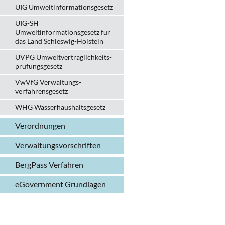
UIG Umweltinformationsgesetz
UIG-SH
Umweltinformationsgesetz für
das Land Schleswig-Holstein
UVPG Umweltverträglich­keits­
prüfungs­gesetz
VwVfG Verwaltungs­
verfahrens­gesetz
WHG Wasserhaushalts­gesetz
Verordnungen
Verwaltungs­vorschriften
BergPass Verfahren
eGovernment Grundlagen