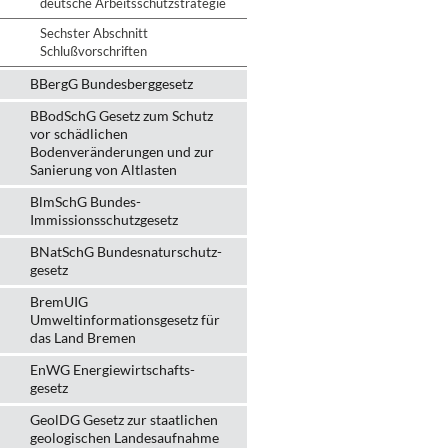
deutsche Arbeitsschutzstrategie
Sechster Abschnitt
Schlußvorschriften
BBergG Bundesberggesetz
BBodSchG Gesetz zum Schutz
vor schädlichen
Bodenveränderungen und zur
Sanierung von Altlasten
BlmSchG Bundes-
Immissionsschutz­gesetz
BNatSchG Bundesnaturschutz-
gesetz
BremUIG
Umweltinformationsgesetz für
das Land Bremen
EnWG Energiewirtschafts-
gesetz
GeolDG Gesetz zur staatlichen
geologischen Landesaufnahme