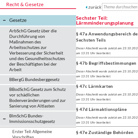
Recht & Gesetze
zurück
Sechster Teil:
Gesetze
Lärmminderungsplanung
ArbSchG Gesetz über die
§ 47a Anwendungsbereich de
Durchführung von
Sechsten Teils
Maßnahmen des
Arbeitsschutzes zur
Dieser Abschnitt wurde zuletzt am 23.10.20
Verbesserung der Sicherheit
um 13:31 Uhr bearbeitet.
und des Gesundheitsschutzes
§ 47b Begriffsbestimmungen
der Beschäftigten bei der
Arbeit
Dieser Abschnitt wurde zuletzt am 23.10.20
um 13:31 Uhr bearbeitet.
BBergG Bundesberggesetz
§ 47c Lärmkarten
BBodSchG Gesetz zum Schutz
vor schädlichen
Dieser Abschnitt wurde zuletzt am 23.10.20
um 13:31 Uhr bearbeitet.
Bodenveränderungen und zur
Sanierung von Altlasten
§ 47d Lärmaktionspläne
BlmSchG Bundes-
Dieser Abschnitt wurde zuletzt am 23.10.20
Immissionsschutz­gesetz
um 13:31 Uhr bearbeitet.
Erster Teil: Allgemeine
§ 47e Zuständige Behörden
Vorschriften