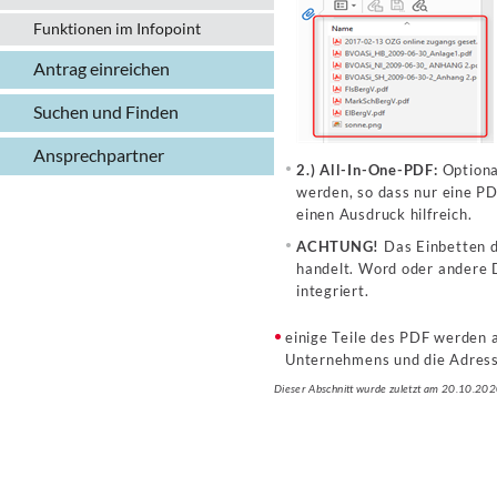
Funktionen im Infopoint
Antrag einreichen
Suchen und Finden
Ansprechpartner
2.) All-In-One-PDF:
Optiona
werden, so dass nur eine PD
einen Ausdruck hilfreich.
ACHTUNG!
Das Einbetten d
handelt. Word oder andere D
integriert.
einige Teile des PDF werden 
Unternehmens und die Adres
Dieser Abschnitt wurde zuletzt am 20.10.202