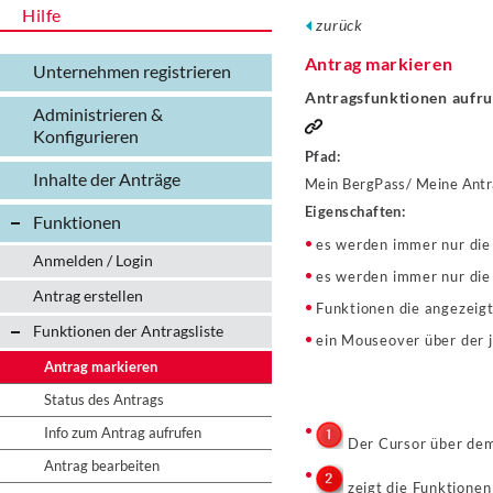
Hilfe
zurück
Antrag markieren
Unternehmen registrieren
Antragsfunktionen aufru
Administrieren &
Konfigurieren
Pfad:
Inhalte der Anträge
Mein BergPass/ Meine Ant
Eigenschaften:
Funktionen
es werden immer nur die 
Anmelden / Login
es werden immer nur die 
Antrag erstellen
Funktionen die angezeigt
Funktionen der Antragsliste
ein Mouseover über der j
Antrag markieren
Status des Antrags
Info zum Antrag aufrufen
Der Cursor über dem 
Antrag bearbeiten
zeigt die Funktionen 