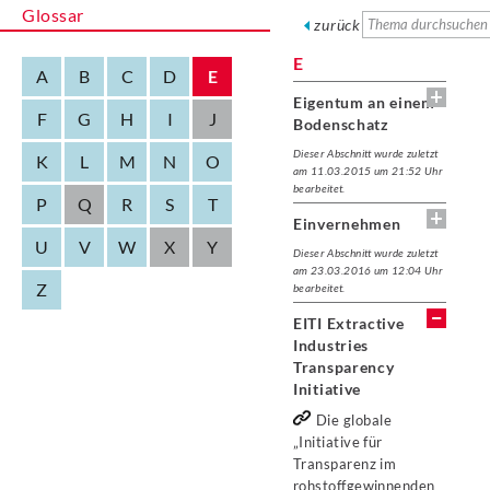
Glossar
zurück
E
A
B
C
D
E
Eigentum an einem
F
G
H
I
J
Bodenschatz
Dieser Abschnitt wurde zuletzt
K
L
M
N
O
am 11.03.2015 um 21:52 Uhr
bearbeitet.
P
Q
R
S
T
Einvernehmen
U
V
W
X
Y
Dieser Abschnitt wurde zuletzt
am 23.03.2016 um 12:04 Uhr
Z
bearbeitet.
EITI Extractive
Industries
Transparency
Initiative
Die globale
„Initiative für
Transparenz im
rohstoffgewinnenden