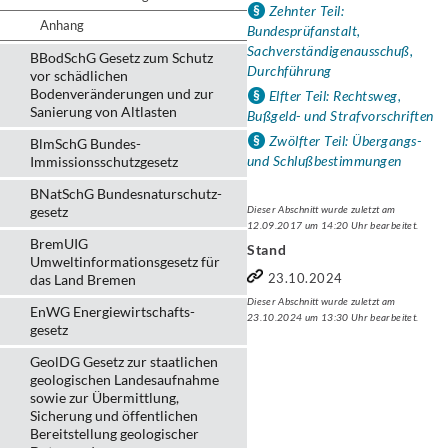
Zehnter Teil:
Anhang
Bundesprüfanstalt,
Sachverständigenausschuß,
BBodSchG Gesetz zum Schutz
Durchführung
vor schädlichen
Bodenveränderungen und zur
Elfter Teil: Rechtsweg,
Sanierung von Altlasten
Bußgeld- und Strafvorschriften
Zwölfter Teil: Übergangs-
BlmSchG Bundes-
und Schlußbestimmungen
Immissionsschutz­gesetz
BNatSchG Bundesnaturschutz-
gesetz
Dieser Abschnitt wurde zuletzt am
12.09.2017 um 14:20 Uhr bearbeitet.
BremUIG
Stand
Umweltinformationsgesetz für
23.10.2024
das Land Bremen
Dieser Abschnitt wurde zuletzt am
EnWG Energiewirtschafts-
23.10.2024 um 13:30 Uhr bearbeitet.
gesetz
GeolDG Gesetz zur staatlichen
geologischen Landesaufnahme
sowie zur Übermittlung,
Sicherung und öffentlichen
Bereitstellung geologischer