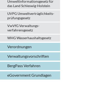
Umweltinformationsgesetz für
das Land Schleswig-Holstein
UVPG Umweltverträglich­keits­
prüfungs­gesetz
VwVfG Verwaltungs­
verfahrens­gesetz
WHG Wasserhaushalts­gesetz
Verordnungen
Verwaltungs­vorschriften
BergPass Verfahren
eGovernment Grundlagen