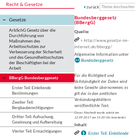
Recht & Gesetze
zurück
Bundesberggesetz
Gesetze
(BBergG)
ArbSchG Gesetz über die
Quelle:
Durchführung von
http://www.gesetze-im-
Maßnahmen des
Arbeitsschutzes zur
internet.de/bbergg/
Verbesserung der Sicherheit
Allgemeine Information unter
und des Gesundheitsschutzes
Bundesberggesetz
der Beschäftigten bei der
Arbeit
Für die Richtigkeit und
BBergG Bundesberggesetz
Vollständigkeit der Daten wird
keine Gewähr übernommen; es
Erster Teil: Einleitende
Bestimmungen
gilt der in den amtlichen
Verkündungsblättern
Zweiter Teil:
veröffentlichte Text.
Bergbauberechtigungen
Dieser Abschnitt wurde zuletzt am
Dritter Teil: Aufsuchung,
12.09.2017 um 14:20 Uhr bearbeitet.
Gewinnung und Aufbereitung
Inhalt
Vierter Teil: Ermächtigungen
Erster Teil: Einleitende