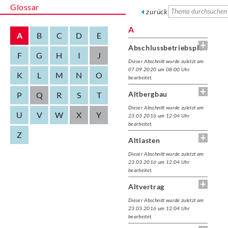
Glossar
zurück
A
A
B
C
D
E
Abschlussbetriebsplan
F
G
H
I
J
Dieser Abschnitt wurde zuletzt am
07.09.2020 um 08:00 Uhr
K
L
M
N
O
bearbeitet.
Altbergbau
P
Q
R
S
T
Dieser Abschnitt wurde zuletzt am
U
V
W
X
Y
23.03.2016 um 12:04 Uhr
bearbeitet.
Z
Altlasten
Dieser Abschnitt wurde zuletzt am
23.03.2016 um 12:04 Uhr
bearbeitet.
Altvertrag
Dieser Abschnitt wurde zuletzt am
23.03.2016 um 12:04 Uhr
bearbeitet.