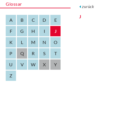
Glossar
zurück
J
A
B
C
D
E
F
G
H
I
J
K
L
M
N
O
P
Q
R
S
T
U
V
W
X
Y
Z