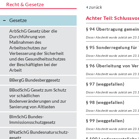
Recht & Gesetze
zurück
Achter Teil: Schlussvo
Gesetze
§ 94 Übertragung gemei
ArbSchG Gesetz über die
Durchführung von
Dieser Abschnitt wurde zuletzt am 23
Maßnahmen des
§ 95 Sonderregelung für
Arbeitsschutzes zur
Verbesserung der Sicherheit
Dieser Abschnitt wurde zuletzt am 23
und des Gesundheitsschutzes
der Beschäftigten bei der
§ 96 Überleitung von Ve
Arbeit
Dieser Abschnitt wurde zuletzt am 23
BBergG Bundesberggesetz
§ 97 (weggefallen)
BBodSchG Gesetz zum Schutz
Dieser Abschnitt wurde zuletzt am 23
vor schädlichen
Bodenveränderungen und zur
§ 98 (weggefallen)
Sanierung von Altlasten
Dieser Abschnitt wurde zuletzt am 23
BlmSchG Bundes-
§ 99 (weggefallen)
Immissionsschutz­gesetz
Dieser Abschnitt wurde zuletzt am 23
BNatSchG Bundesnaturschutz-
gesetz
§ 100 Landesgesetzliche