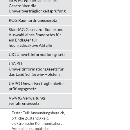
NUVPG Niedersächsisches
Gesetz über die
Umweltverträglichkeitsprüfung
ROG Raumordnungsgesetz
StandAG Gesetz zur Suche und
Auswahl eines Standortes für
ein Endlager für
hochradioaktive Abfälle
UIG Umweltinformationsgesetz
UIG-SH
Umweltinformationsgesetz für
das Land Schleswig-Holstein
UVPG Umweltverträglich­keits­
prüfungs­gesetz
VwVfG Verwaltungs­
verfahrens­gesetz
Erster Teil: Anwendungsbereich,
örtliche Zuständigkeit,
elektronische Kommunikation,
Amtshilfe, europäische