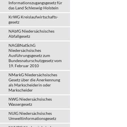
Informationszugangsgesetz für
das Land Schleswig-Holstein
KrWG Kreislaufwirtschafts­
gesetz
NAbfG Niedersächsisches
Abfallgesetz
NAGBNatSchG
Niedersächsisches
Ausführungsgesetz zum
Bundesnaturschutzgesetz vom
19. Februar 2010
NMarkG Niedersächsisches
Gesetz über die Anerkennung
als Markscheiderin oder
Markscheider
NWG Niedersächsisches
Wassergesetz
NUIG Niedersächsisches
Umweltinformationsgesetz