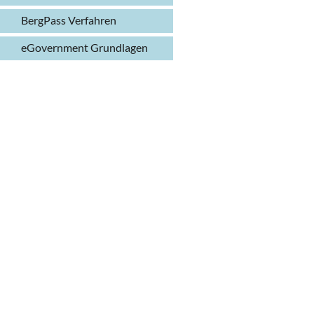
BergPass Verfahren
eGovernment Grundlagen