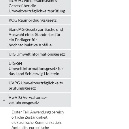
NUVPG Niedersächsisches
Gesetz über die
Umweltverträglichkeitsprüfung
ROG Raumordnungsgesetz
StandAG Gesetz zur Suche und
Auswahl eines Standortes für
ein Endlager für
hochradioaktive Abfälle
UIG Umweltinformationsgesetz
UIG-SH
Umweltinformationsgesetz für
das Land Schleswig-Holstein
UVPG Umweltverträglich­keits­
prüfungs­gesetz
VwVfG Verwaltungs­
verfahrens­gesetz
Erster Teil: Anwendungsbereich,
örtliche Zuständigkeit,
elektronische Kommunikation,
Amtshilfe, europäische