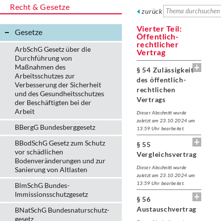
Recht & Gesetze
zurück
Vierter Teil:
Gesetze
Öffentlich-
rechtlicher
ArbSchG Gesetz über die
Vertrag
Durchführung von
Maßnahmen des
§ 54 Zulässigkeit
Arbeitsschutzes zur
des öffentlich-
Verbesserung der Sicherheit
rechtlichen
und des Gesundheitsschutzes
Vertrags
der Beschäftigten bei der
Arbeit
Dieser Abschnitt wurde
zuletzt am 23.10.2024 um
BBergG Bundesberggesetz
13:59 Uhr bearbeitet.
BBodSchG Gesetz zum Schutz
§ 55
vor schädlichen
Vergleichsvertrag
Bodenveränderungen und zur
Dieser Abschnitt wurde
Sanierung von Altlasten
zuletzt am 23.10.2024 um
13:59 Uhr bearbeitet.
BlmSchG Bundes-
Immissionsschutz­gesetz
§ 56
Austauschvertrag
BNatSchG Bundesnaturschutz-
gesetz