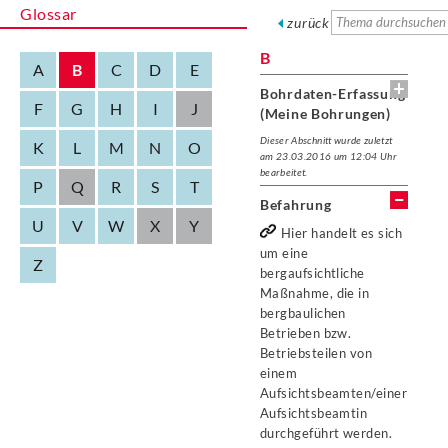
Glossar
zurück
B
A
B
C
D
E
Bohrdaten-Erfassung
F
G
H
I
J
(Meine Bohrungen)
Dieser Abschnitt wurde zuletzt
K
L
M
N
O
am 23.03.2016 um 12:04 Uhr
bearbeitet.
P
Q
R
S
T
Befahrung
U
V
W
X
Y
Hier handelt es sich
um eine
Z
bergaufsichtliche
Maßnahme, die in
bergbaulichen
Betrieben bzw.
Betriebsteilen von
einem
Aufsichtsbeamten/einer
Aufsichtsbeamtin
durchgeführt werden.