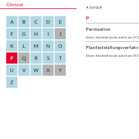
Glossar
zurück
P
A
B
C
D
E
Permeation
F
G
H
I
J
Dieser Abschnitt wurde zuletzt am 24
K
L
M
N
O
Planfeststellungsverfahr
Dieser Abschnitt wurde zuletzt am 09
P
Q
R
S
T
U
V
W
X
Y
Z