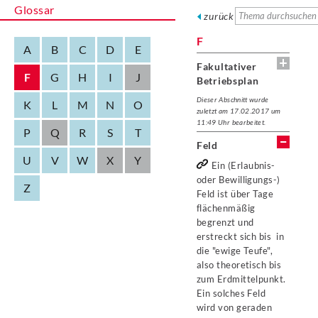
Glossar
zurück
F
A
B
C
D
E
Fakultativer
F
G
H
I
J
Betriebsplan
Dieser Abschnitt wurde
K
L
M
N
O
zuletzt am 17.02.2017 um
11:49 Uhr bearbeitet.
P
Q
R
S
T
Feld
U
V
W
X
Y
Ein (Erlaubnis-
oder Bewilligungs-)
Z
Feld ist über Tage
flächenmäßig
begrenzt und
erstreckt sich bis in
die "ewige Teufe",
also theoretisch bis
zum Erdmittelpunkt.
Ein solches Feld
wird von geraden