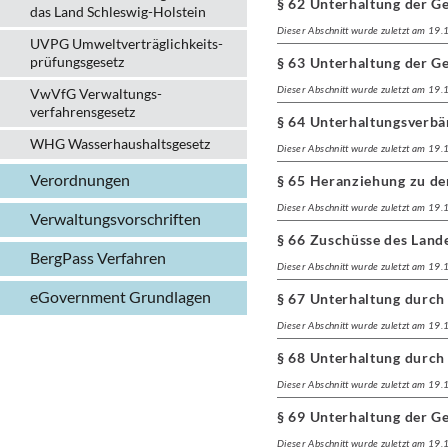
§ 62 Unterhaltung der G
das Land Schleswig-Holstein
Dieser Abschnitt wurde zuletzt am 19
UVPG Umweltverträglich­keits­
prüfungs­gesetz
§ 63 Unterhaltung der G
Dieser Abschnitt wurde zuletzt am 19
VwVfG Verwaltungs­
verfahrens­gesetz
§ 64 Unterhaltungsverb
WHG Wasserhaushalts­gesetz
Dieser Abschnitt wurde zuletzt am 19
Verordnungen
§ 65 Heranziehung zu de
Dieser Abschnitt wurde zuletzt am 19
Verwaltungs­vorschriften
§ 66 Zuschüsse des Land
BergPass Verfahren
Dieser Abschnitt wurde zuletzt am 19
eGovernment Grundlagen
§ 67 Unterhaltung durch
Dieser Abschnitt wurde zuletzt am 19
§ 68 Unterhaltung durch 
Dieser Abschnitt wurde zuletzt am 19
§ 69 Unterhaltung der G
Dieser Abschnitt wurde zuletzt am 19