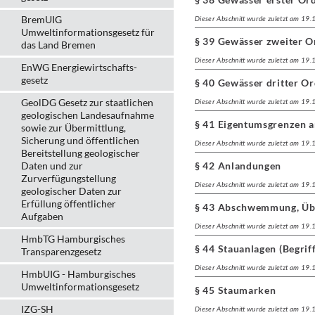
BremUIG
Dieser Abschnitt wurde zuletzt am 19
Umweltinformationsgesetz für
§ 39 Gewässer zweiter 
das Land Bremen
Dieser Abschnitt wurde zuletzt am 19
EnWG Energiewirtschafts-
gesetz
§ 40 Gewässer dritter O
GeolDG Gesetz zur staatlichen
Dieser Abschnitt wurde zuletzt am 19
geologischen Landesaufnahme
§ 41 Eigentumsgrenzen 
sowie zur Übermittlung,
Sicherung und öffentlichen
Dieser Abschnitt wurde zuletzt am 19
Bereitstellung geologischer
Daten und zur
§ 42 Anlandungen
Zurverfügungstellung
Dieser Abschnitt wurde zuletzt am 19
geologischer Daten zur
Erfüllung öffentlicher
§ 43 Abschwemmung, Üb
Aufgaben
Dieser Abschnitt wurde zuletzt am 19
HmbTG Hamburgisches
§ 44 Stauanlagen (Begriff
Transparenzgesetz
Dieser Abschnitt wurde zuletzt am 19
HmbUIG - Hamburgisches
Umweltinformationsgesetz
§ 45 Staumarken
IZG-SH
Dieser Abschnitt wurde zuletzt am 19