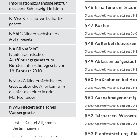
Informationszugangsgesetz für
§ 46 Erhaltung der Stau
das Land Schleswig-Holstein
Dieser Abschnitt wurde zuletzt am 19
KrWG Kreislaufwirtschafts­
gesetz
§ 47 Kosten
NAbfG Niedersächsisches
Dieser Abschnitt wurde zuletzt am 26
Abfallgesetz
§ 48 Außerbetriebsetzen
NAGBNatSchG
Dieser Abschnitt wurde zuletzt am 19
Niedersächsisches
Ausführungsgesetz zum
§ 49 Ablassen aufgestau
Bundesnaturschutzgesetz vom
Dieser Abschnitt wurde zuletzt am 19
19. Februar 2010
§ 50 Maßnahmen bei Ho
NMarkG Niedersächsisches
Gesetz über die Anerkennung
Dieser Abschnitt wurde zuletzt am 19
als Markscheiderin oder
Markscheider
§ 51 Ausnahmegenehmig
Dieser Abschnitt wurde zuletzt am 19
NWG Niedersächsisches
Wassergesetz
§ 52 Talsperren, Wassers
Erstes Kapitel Allgemeine
Dieser Abschnitt wurde zuletzt am 19
Bestimmungen
§ 53 Planfeststellung, 