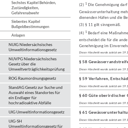
Sechstes Kapitel Behörden,
1
(2)
Die Genehmigung darf 
Zuständigkeiten,
Gewässerunterhaltung mehr
Gefahrenabwehr
dienenden Häfen und die Bel
Siebentes Kapitel
(3) § 11 gilt sinngemäß.
Bußgeldbestimmungen
1
(4)
Bedarf eine Maßnahme 
Anlagen
entscheidet die für die an
NUIG Niedersächsisches
Genehmigung im Einverneh
Umweltinformationsgesetz
Dieser Abschnitt wurde zuletzt am 19
NUVPG Niedersächsisches
§ 58 Gewässerrandstreif
Gesetz über die
Umweltverträglichkeitsprüfung
Dieser Abschnitt wurde zuletzt am 19
ROG Raumordnungsgesetz
§ 59 Verfahren, Entschä
Dieser Abschnitt wurde zuletzt am 19
StandAG Gesetz zur Suche und
Auswahl eines Standortes für
§ 60 Güte oberirdischer
ein Endlager für
hochradioaktive Abfälle
Dieser Abschnitt wurde zuletzt am 19
UIG Umweltinformationsgesetz
§ 61 Gewässerunterhalt
Dieser Abschnitt wurde zuletzt am 19
UIG-SH
Umweltinformationsgesetz für