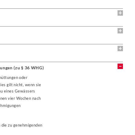
bungen (zu § 36 WHG)
hüttungen oder
es gilt nicht, wenn sie
bau eines Gewässers
innen vier Wochen nach
nehmigungen
n die zu genehmigenden