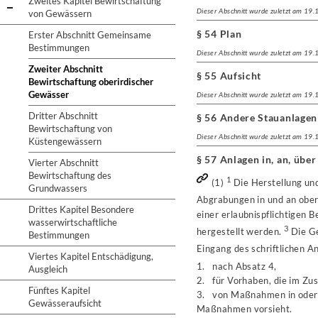
Zweites Kapitel Bewirtschaftung
Dieser Abschnitt wurde zuletzt am 19
von Gewässern
§ 54 Plan
Erster Abschnitt Gemeinsame
Bestimmungen
Dieser Abschnitt wurde zuletzt am 19
Zweiter Abschnitt
§ 55 Aufsicht
Bewirtschaftung oberirdischer
Gewässer
Dieser Abschnitt wurde zuletzt am 19
Dritter Abschnitt
§ 56 Andere Stauanlage
Bewirtschaftung von
Dieser Abschnitt wurde zuletzt am 19
Küstengewässern
§ 57 Anlagen in, an, üb
Vierter Abschnitt
Bewirtschaftung des
1
(1)
Die Herstellung un
Grundwassers
Abgrabungen in und an obe
Drittes Kapitel Besondere
einer erlaubnispflichtigen
wasserwirtschaftliche
3
hergestellt werden.
Die Ge
Bestimmungen
Eingang des schriftlichen A
Viertes Kapitel Entschädigung,
1. nach Absatz 4,
Ausgleich
2. für Vorhaben, die im Z
Fünftes Kapitel
3. von Maßnahmen in oder a
Gewässeraufsicht
Maßnahmen vorsieht.