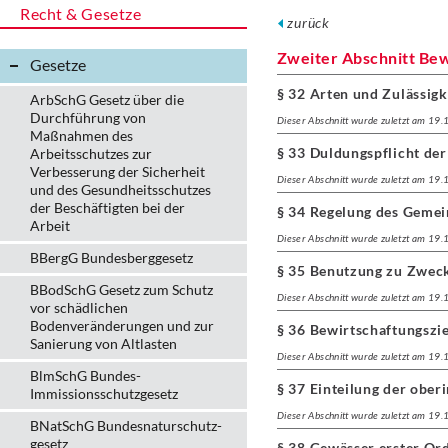
Recht & Gesetze
zurück
Zweiter Abschnitt Bew
Gesetze
§ 32 Arten und Zulässig
ArbSchG Gesetz über die
Durchführung von
Dieser Abschnitt wurde zuletzt am 19
Maßnahmen des
§ 33 Duldungspflicht de
Arbeitsschutzes zur
Verbesserung der Sicherheit
Dieser Abschnitt wurde zuletzt am 19
und des Gesundheitsschutzes
der Beschäftigten bei der
§ 34 Regelung des Geme
Arbeit
Dieser Abschnitt wurde zuletzt am 19
BBergG Bundesberggesetz
§ 35 Benutzung zu Zweck
BBodSchG Gesetz zum Schutz
Dieser Abschnitt wurde zuletzt am 19
vor schädlichen
Bodenveränderungen und zur
§ 36 Bewirtschaftungszi
Sanierung von Altlasten
Dieser Abschnitt wurde zuletzt am 19
BlmSchG Bundes-
§ 37 Einteilung der ober
Immissionsschutz­gesetz
Dieser Abschnitt wurde zuletzt am 19
BNatSchG Bundesnaturschutz-
gesetz
§ 38 Gewässer erster Or