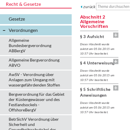
Recht & Gesetze
zurück
Abschnitt 2
Gesetze
Allgemeine
Vorschriften
Verordnungen
§ 3 Aufsicht
Allgemeine
Dieser Abschnitt wurde
Bundesbergverordnung
zuletzt am 05.06.2015 um
ABBergV
10:57 Uhr bearbeitet.
Allgemeine Bergverordnung
§ 4 Unterweisung
ABVO
Dieser Abschnitt wurde
AwSV - Verordnung über
zuletzt am 05.06.2015 um
Anlagen zum Umgang mit
10:57 Uhr bearbeitet.
wassergefährdenden Stoffen
§ 5 Schriftliche
Bergverordnung für das Gebiet
Anweisungen
der Küstengewässer und des
Dieser Abschnitt wurde
Festlandsockels -
zuletzt am 05.06.2015 um
OffshoreBergV
10:57 Uhr bearbeitet.
BetrSichV Verordnung über
Sicherheit und
Gesundheitsschutz bei der