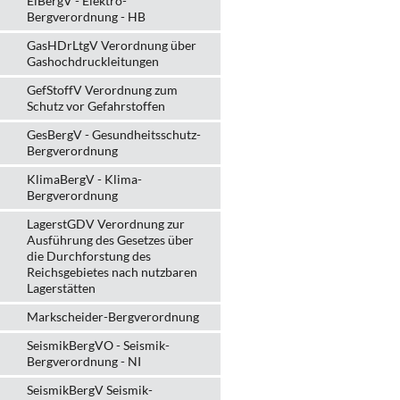
ElBergV - Elektro-
Bergverordnung - HB
GasHDrLtgV Verordnung über
Gashochdruckleitungen
GefStoffV Verordnung zum
Schutz vor Gefahrstoffen
GesBergV - Gesundheitsschutz-
Bergverordnung
KlimaBergV - Klima-
Bergverordnung
LagerstGDV Verordnung zur
Ausführung des Gesetzes über
die Durchforstung des
Reichsgebietes nach nutzbaren
Lagerstätten
Markscheider-Bergverordnung
SeismikBergVO - Seismik-
Bergverordnung - NI
SeismikBergV Seismik-