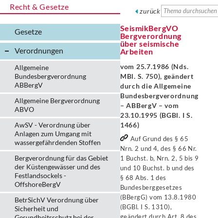
Recht & Gesetze
zurück
SeismikBergVO
Gesetze
Bergverordnung
über seismische
Verordnungen
Arbeiten
vom 25.7.1986 (Nds.
Allgemeine
Bundesbergverordnung
MBl. S. 750), geändert
ABBergV
durch die Allgemeine
Bundesbergverordnung
Allgemeine Bergverordnung
– ABBergV – vom
ABVO
23.10.1995 (BGBl. I S.
AwSV - Verordnung über
1466)
Anlagen zum Umgang mit
Auf Grund des § 65
wassergefährdenden Stoffen
Nrn. 2 und 4, des § 66 Nr.
Bergverordnung für das Gebiet
1 Buchst. b, Nrn. 2, 5 bis 9
der Küstengewässer und des
und 10 Buchst. b und des
Festlandsockels -
§ 68 Abs. 1 des
OffshoreBergV
Bundesberggesetzes
(BBergG) vom 13.8.1980
BetrSichV Verordnung über
(BGBl. I S. 1310),
Sicherheit und
geändert durch Art. 8 des
Gesundheitsschutz bei der