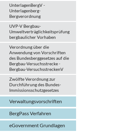
UnterlagenBergV -
Unterlagenberg-
Bergverordnung
UVP-V Bergbau-
Umweltverträglichkeits­prüfung
bergbau­licher Vorhaben
Verordnung über die
Anwendung von Vorschriften
des Bundesberggesetzes auf die
Bergbau-Versuchsstrecke -
Bergbau-VersuchsstreckenV
Zwölfte Verordnung zur
Durchführung des Bundes-
Immissionsschutzgesetzes
Verwaltungs­vorschriften
BergPass Verfahren
eGovernment Grundlagen