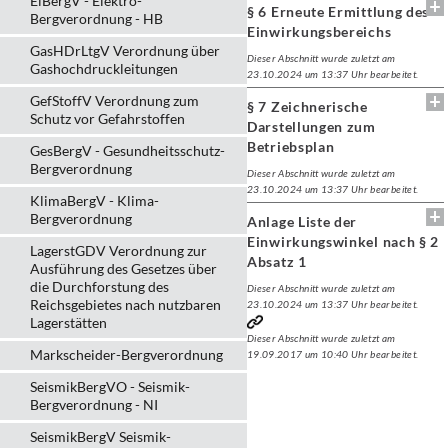
ElBergV - Elektro-
§ 6 Erneute Ermittlung des
Bergverordnung - HB
Einwirkungsbereichs
GasHDrLtgV Verordnung über
Dieser Abschnitt wurde zuletzt am
Gashochdruckleitungen
23.10.2024 um 13:37 Uhr bearbeitet.
GefStoffV Verordnung zum
§ 7 Zeichnerische
Schutz vor Gefahrstoffen
Darstellungen zum
Betriebsplan
GesBergV - Gesundheitsschutz-
Bergverordnung
Dieser Abschnitt wurde zuletzt am
23.10.2024 um 13:37 Uhr bearbeitet.
KlimaBergV - Klima-
Bergverordnung
Anlage Liste der
Einwirkungswinkel nach § 2
LagerstGDV Verordnung zur
Absatz 1
Ausführung des Gesetzes über
die Durchforstung des
Dieser Abschnitt wurde zuletzt am
Reichsgebietes nach nutzbaren
23.10.2024 um 13:37 Uhr bearbeitet.
Lagerstätten
Dieser Abschnitt wurde zuletzt am
Markscheider-Bergverordnung
19.09.2017 um 10:40 Uhr bearbeitet.
SeismikBergVO - Seismik-
Bergverordnung - NI
SeismikBergV Seismik-