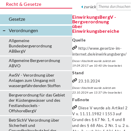
Recht & Gesetze
zurück
EinwirkungsBergV -
Gesetze
Bergverordnung
über
Verordnungen
Einwirkungsbereiche
Quelle
Allgemeine
Bundesbergverordnung
http://www.gesetze-im-
ABBergV
internet.de/einwirkungsbergv/
Allgemeine Bergverordnung
Dieser Abschnitt wurde zuletzt am
ABVO
19.09.2017 um 10:40 Uhr bearbeitet.
Stand
AwSV - Verordnung über
Anlagen zum Umgang mit
23.10.2024
wassergefährdenden Stoffen
Dieser Abschnitt wurde zuletzt am
23.10.2024 um 13:37 Uhr bearbeitet.
Bergverordnung für das Gebiet
Fußnote
der Küstengewässer und des
Festlandsockels -
Diese V wurde als Artikel 2
OffshoreBergV
V v. 11.11.1982 I 1553 auf
Grund des § 67 Nr. 1, 4 und 8
BetrSichV Verordnung über
Sicherheit und
und des § 68 Abs. 2 Nr. 1 u. 2 u.
Gesundheitsschutz bei der