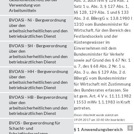
Abs. 3, auch iVm § 126 Abs. 1
Verwendung von
Satz 1 u. Abs. 3, § 127 Abs. 1,
Arbeitsmitteln
§§ 128, 129 Abs. 1 und § 133
Abs. 3 d. BBergG v. 13.8.1980 I
BVOASi - Ni - Bergverordnung
1310 vom Bundesminister für
über den
Wirtschaft, für den Bereich des
arbeitssicherheitlichen und den
betriebsärztlichen Dienst
Festlandsockels und der
Küstengewässer im
BVOASi - SH - Bergverordnung
Einvernehmen mit dem
über den
Bundesminister für Verkehr
arbeitssicherheitlichen und den
sowie auf Grund des § 67 Nr. 1
betriebsärztlichen Dienst
u. 7, des § 68 Abs. 2 Nr. 1 u.
BVOASi - HH - Bergverordnung
Abs. 3 u. des § 129 Abs. 2 d.
über den
BBergG vom Bundesminister
arbeitssicherheitlichen und den
für Wirtschaft mit Zustimmung
betriebsärztlichen Dienst
des Bundesrates erlassen. Sie
ist gem. Art. 4 V v. 11.11.1982
BVOASi - HB - Bergverordnung
I 1553 mWv 1.1.1983 in Kraft
über den
arbeitssicherheitlichen und den
getreten.
betriebsärztlichen Dienst
Dieser Abschnitt wurde zuletzt am
19.09.2017 um 10:40 Uhr bearbeitet.
BVOS - Bergverordnung für
Schacht- und
§ 1 Anwendungsbereich
Schrägförderanlagen