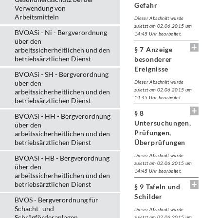
Gefahr
Verwendung von
Arbeitsmitteln
Dieser Abschnitt wurde
zuletzt am 02.06.2015 um
BVOASi - Ni - Bergverordnung
14:45 Uhr bearbeitet.
über den
§ 7 Anzeige
arbeitssicherheitlichen und den
betriebsärztlichen Dienst
besonderer
Ereignisse
BVOASi - SH - Bergverordnung
über den
Dieser Abschnitt wurde
zuletzt am 02.06.2015 um
arbeitssicherheitlichen und den
14:45 Uhr bearbeitet.
betriebsärztlichen Dienst
§ 8
BVOASi - HH - Bergverordnung
Untersuchungen,
über den
Prüfungen,
arbeitssicherheitlichen und den
betriebsärztlichen Dienst
Überprüfungen
Dieser Abschnitt wurde
BVOASi - HB - Bergverordnung
zuletzt am 02.06.2015 um
über den
14:45 Uhr bearbeitet.
arbeitssicherheitlichen und den
betriebsärztlichen Dienst
§ 9 Tafeln und
Schilder
BVOS - Bergverordnung für
Schacht- und
Dieser Abschnitt wurde
Schrägförderanlagen
zuletzt am 02.06.2015 um