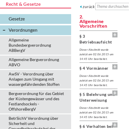
Recht & Gesetze
zurück
2.
Gesetze
Allgemeine
Vorschriften
Verordnungen
§ 3
Allgemeine
Betriebsaufsicht
Bundesbergverordnung
ABBergV
Dieser Abschnitt wurde
zuletzt am 02.06.2015 um
Allgemeine Bergverordnung
14:45 Uhr bearbeitet.
ABVO
§ 4 Vormänner
AwSV - Verordnung über
Dieser Abschnitt wurde
Anlagen zum Umgang mit
zuletzt am 02.06.2015 um
wassergefährdenden Stoffen
14:45 Uhr bearbeitet.
Bergverordnung für das Gebiet
§ 5 Belehrung und
der Küstengewässer und des
Unterweisung
Festlandsockels -
Dieser Abschnitt wurde
OffshoreBergV
zuletzt am 02.06.2015 um
14:45 Uhr bearbeitet.
BetrSichV Verordnung über
Sicherheit und
§ 6 Verhalten bei
Gesundheitsschutz bei der