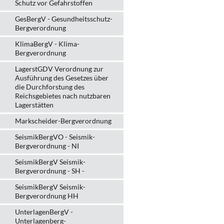
Schutz vor Gefahrstoffen
GesBergV - Gesundheitsschutz-
Bergverordnung
KlimaBergV - Klima-
Bergverordnung
LagerstGDV Verordnung zur
Ausführung des Gesetzes über
die Durchforstung des
Reichsgebietes nach nutzbaren
Lagerstätten
Markscheider-Bergverordnung
SeismikBergVO - Seismik-
Bergverordnung - NI
SeismikBergV Seismik-
Bergverordnung - SH -
SeismikBergV Seismik-
Bergverordnung HH
UnterlagenBergV -
Unterlagenberg-