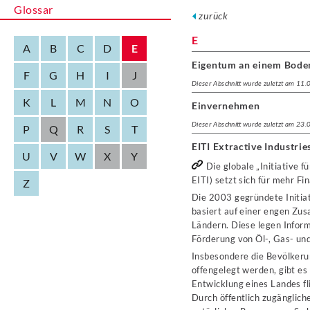
Glossar
zurück
E
A
B
C
D
E
Eigentum an einem Bode
F
G
H
I
J
Dieser Abschnitt wurde zuletzt am 11
K
L
M
N
O
Einvernehmen
Dieser Abschnitt wurde zuletzt am 23
P
Q
R
S
T
EITI Extractive Industrie
U
V
W
X
Y
Die globale „Initiative 
EITI) setzt sich für mehr F
Z
Die 2003 gegründete Initia
basiert auf einer engen Zu
Ländern. Diese legen Infor
Förderung von Öl-, Gas- und
Insbesondere die Bevölkeru
offengelegt werden, gibt es
Entwicklung eines Landes fl
Durch öffentlich zugänglich