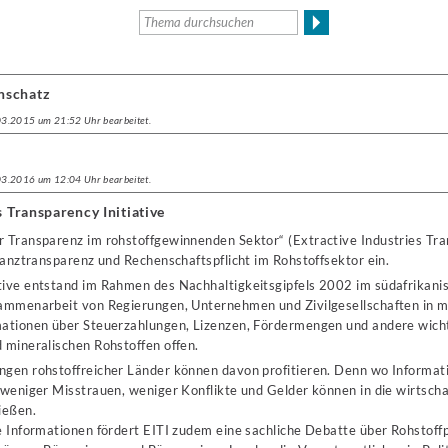
nschatz
.03.2015 um 21:52 Uhr bearbeitet.
.03.2016 um 12:04 Uhr bearbeitet.
s Transparency Initiative
für Transparenz im rohstoffgewinnenden Sektor“ (Extractive Industries Tra
inanztransparenz und Rechenschaftspflicht im Rohstoffsektor ein.
tive entstand im Rahmen des Nachhaltigkeitsgipfels 2002 im südafrikan
sammenarbeit von Regierungen, Unternehmen und Zivilgesellschaften in m
mationen über Steuerzahlungen, Lizenzen, Fördermengen und andere wich
 mineralischen Rohstoffen offen.
ngen rohstoffreicher Länder können davon profitieren. Denn wo Informa
 weniger Misstrauen, weniger Konflikte und Gelder können in die wirtschaf
ießen.
e Informationen fördert EITI zudem eine sachliche Debatte über Rohstoffp