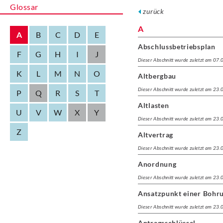
Glossar
zurück
A
A
B
C
D
E
Abschlussbetriebsplan
F
G
H
I
J
Dieser Abschnitt wurde zuletzt am 07
K
L
M
N
O
Altbergbau
Dieser Abschnitt wurde zuletzt am 23
P
Q
R
S
T
Altlasten
U
V
W
X
Y
Dieser Abschnitt wurde zuletzt am 23
Z
Altvertrag
Dieser Abschnitt wurde zuletzt am 23
Anordnung
Dieser Abschnitt wurde zuletzt am 23
Ansatzpunkt einer Bohr
Dieser Abschnitt wurde zuletzt am 23
Antragsschlüssel