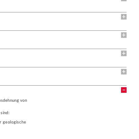
usdehnung von
sind:
r geologische