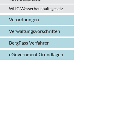
WHG Wasserhaushalts­gesetz
Verordnungen
Verwaltungs­vorschriften
BergPass Verfahren
eGovernment Grundlagen