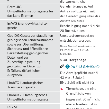
die baurechtliche
Genehmigung ein. Auf
BremUIG
Umweltinformationsgesetz für
Antrag soll zugleich mit
das Land Bremen
der Genehmigung über das
Ausstellen einer
EnWG Energiewirtschafts-
Bescheinigung nach § 4 Nr.
gesetz
20 Buchst. a des
GeolDG Gesetz zur staatlichen
Umsatzsteuergesetzes
geologischen Landesaufnahme
entschieden werden.
sowie zur Übermittlung,
Dieser Abschnitt wurde zuletzt am
Sicherung und öffentlichen
21.09.2015 um 14:21 Uhr
Bereitstellung geologischer
bearbeitet.
Daten und zur
§ 30 Tiergehege
Zurverfügungstellung
geologischer Daten zur
(zu § 43 BNatSchG)
Erfüllung öffentlicher
Die Anzeigepflicht nach §
Aufgaben
43 Abs. 3 Satz 1
HmbTG Hamburgisches
BNatSchG gilt nicht für
Transparenzgesetz
Tiergehege, die eine
Grundfläche von
HmbUIG - Hamburgisches
2
Umweltinformationsgesetz
insgesamt 50 m
nicht
überschreiten und in
IZG-SH