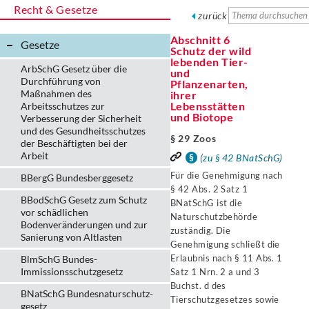
Recht & Gesetze
zurück
Abschnitt 6
Gesetze
Schutz der wild
lebenden Tier-
ArbSchG Gesetz über die
und
Durchführung von
Pflanzenarten,
Maßnahmen des
ihrer
Lebensstätten
Arbeitsschutzes zur
und Biotope
Verbesserung der Sicherheit
und des Gesundheitsschutzes
§ 29 Zoos
der Beschäftigten bei der
Arbeit
(zu § 42 BNatSchG)
Für die Genehmigung nach
BBergG Bundesberggesetz
§ 42 Abs. 2 Satz 1
BBodSchG Gesetz zum Schutz
BNatSchG ist die
vor schädlichen
Naturschutzbehörde
Bodenveränderungen und zur
zuständig. Die
Sanierung von Altlasten
Genehmigung schließt die
Erlaubnis nach § 11 Abs. 1
BlmSchG Bundes-
Immissionsschutz­gesetz
Satz 1 Nrn. 2 a und 3
Buchst. d des
BNatSchG Bundesnaturschutz-
Tierschutzgesetzes sowie
gesetz