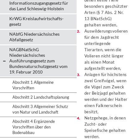
denen keine Tiere
Informationszugangsgesetz für
besonders geschützter
das Land Schleswig-Holstein
Arten (§ 7 Abs. 2 Nr.
KrWG Kreislaufwirtschafts­
13 BNatSchG)
gesetz
gehalten werden,
Auswilderungsvolieren
NAbfG Niedersächsisches
für dem Jagdrecht
Abfallgesetz
unterliegende
NAGBNatSchG
Tierarten, wenn die
Niedersächsisches
Volieren nicht länger
Ausführungsgesetz zum
als einen Monat
Bundesnaturschutzgesetz vom
aufgestellt werden,
19. Februar 2010
Anlagen für höchstens
zwei Greifvögel, wenn
Abschnitt 1 Allgemeine
die Vögel zum Zweck
Vorschriften
der Beizjagd gehalten
Abschnitt 2 Landschaftsplanung
werden und der Halter
einen Falknerschein
Abschnitt 3 Allgemeiner Schutz
besitzt,
von Natur und Landschaft
Netzgehege, in denen
Abschnitt 4 Ergänzende
Zucht- oder
Vorschriften über den
Speisefische gehalten
Bodenabbau
werden.