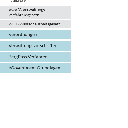
Anlage 6
VwVfG Verwaltungs­
verfahrens­gesetz
WHG Wasserhaushalts­gesetz
Verordnungen
Verwaltungs­vorschriften
BergPass Verfahren
eGovernment Grundlagen