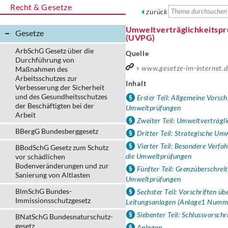
Recht & Gesetze
zurück
Umweltverträglichkeitspr
Gesetze
(UVPG)
ArbSchG Gesetz über die
Quelle
Durchführung von
www.gesetze-im-internet.
Maßnahmen des
Arbeitsschutzes zur
Inhalt
Verbesserung der Sicherheit
und des Gesundheitsschutzes
Erster Teil: Allgemeine Vorschr
der Beschäftigten bei der
Umweltprüfungen
Arbeit
Zweiter Teil: Umweltverträgl
BBergG Bundesberggesetz
Dritter Teil: Strategische Um
Vierter Teil: Besondere Verfah
BBodSchG Gesetz zum Schutz
die Umweltprüfungen
vor schädlichen
Bodenveränderungen und zur
Fünfter Teil: Grenzüberschrei
Sanierung von Altlasten
Umweltprüfungen
BlmSchG Bundes-
Sechster Teil: Vorschriften ü
Immissionsschutz­gesetz
Leitungsanlagen (Anlage1 Numm
Siebenter Teil: Schlussvorschr
BNatSchG Bundesnaturschutz-
gesetz
Anlagen