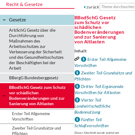
Recht & Gesetze
zurück
BBodSchG Gesetz
Gesetze
zum Schutz vor
schädlichen
ArbSchG Gesetz über die
Bodenveränderungen
Durchführung von
und zur Sanierung
Maßnahmen des
von Altlasten
Arbeitsschutzes zur
Inhalt
Verbesserung der Sicherheit
und des Gesundheitsschutzes
Erster Teil Allgemeine
der Beschäftigten bei der
Vorschriften
Arbeit
Zweiter Teil Grundsätze und
BBergG Bundesberggesetz
Pflichten
Dritter Teil Ergänzende
BBodSchG Gesetz zum Schutz
Vorschriften für Altlasten
vor schädlichen
Bodenveränderungen und zur
Vierter Teil
Sanierung von Altlasten
Landwirtschaftliche
Bodennutzung
Erster Teil Allgemeine
Vorschriften
Fünfter Teil
Schlußvorschriften
Zweiter Teil Grundsätze und
Dieser Abschnitt wurde zuletzt am
Pflichten