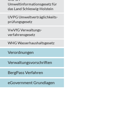
Umweltinformationsgesetz für
das Land Schleswig-Holstein
UVPG Umweltverträglich­keits­
prüfungs­gesetz
VwVfG Verwaltungs­
verfahrens­gesetz
WHG Wasserhaushalts­gesetz
Verordnungen
Verwaltungs­vorschriften
BergPass Verfahren
eGovernment Grundlagen