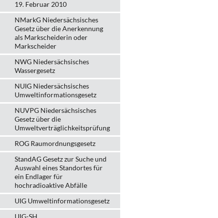
19. Februar 2010
NMarkG Niedersächsisches
Gesetz über die Anerkennung
als Markscheiderin oder
Markscheider
NWG Niedersächsisches
Wassergesetz
NUIG Niedersächsisches
Umweltinformationsgesetz
NUVPG Niedersächsisches
Gesetz über die
Umweltverträglichkeitsprüfung
ROG Raumordnungsgesetz
StandAG Gesetz zur Suche und
Auswahl eines Standortes für
ein Endlager für
hochradioaktive Abfälle
UIG Umweltinformationsgesetz
UIG-SH