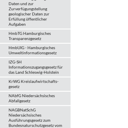
Daten und zur
Zurverfügungstellung
geologischer Daten zur
Erfüllung öffentlicher
Aufgaben
HmbTG Hamburgisches
Transparenzgesetz
HmbUIG - Hamburgisches
Umweltinformationsgesetz
IZG-SH
Informationszugangsgesetz für
das Land Schleswig-Holstein
KrWG Kreislaufwirtschafts­
gesetz
NAbfG Niedersächsisches
Abfallgesetz
NAGBNatSchG
Niedersächsisches
Ausführungsgesetz zum
Bundesnaturschutzgesetz vom