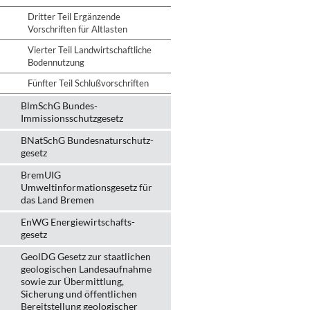
Dritter Teil Ergänzende
Vorschriften für Altlasten
Vierter Teil Landwirtschaftliche
Bodennutzung
Fünfter Teil Schlußvorschriften
BlmSchG Bundes-
Immissionsschutz­gesetz
BNatSchG Bundesnaturschutz-
gesetz
BremUIG
Umweltinformationsgesetz für
das Land Bremen
EnWG Energiewirtschafts-
gesetz
GeolDG Gesetz zur staatlichen
geologischen Landesaufnahme
sowie zur Übermittlung,
Sicherung und öffentlichen
Bereitstellung geologischer