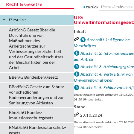
Recht & Gesetze
zurück
UIG
Gesetze
Umweltinformationsgeset
ArbSchG Gesetz über die
Inhalt
Durchführung von
Abschnitt 1: Allgemeine
Maßnahmen des
Vorschriften
Arbeitsschutzes zur
Verbesserung der Sicherheit
Abschnitt 2: Informationszu
und des Gesundheitsschutzes
auf Antrag
der Beschäftigten bei der
Abschnitt 3: Ablehnungsgrün
Arbeit
Abschnitt 4: Verbreitung von
BBergG Bundesberggesetz
Umweltinformationen
BBodSchG Gesetz zum Schutz
Abschnitt 5: Schlussvorschrif
vor schädlichen
Dieser Abschnitt wurde zuletzt am 18.05.20
Bodenveränderungen und zur
08:50 Uhr bearbeitet.
Sanierung von Altlasten
Stand
BlmSchG Bundes-
23.10.2024
Immissionsschutz­gesetz
Dieser Abschnitt wurde zuletzt am 23.10.20
BNatSchG Bundesnaturschutz-
13:36 Uhr bearbeitet.
gesetz