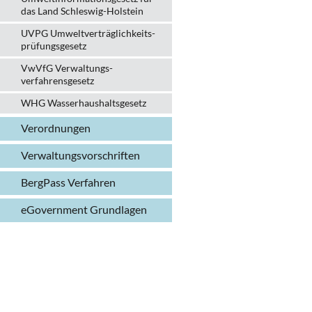
das Land Schleswig-Holstein
UVPG Umweltverträglich­keits­
prüfungs­gesetz
VwVfG Verwaltungs­
verfahrens­gesetz
WHG Wasserhaushalts­gesetz
Verordnungen
Verwaltungs­vorschriften
BergPass Verfahren
eGovernment Grundlagen