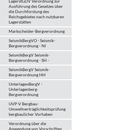
LagerstGDV Verordnung zur
Ausführung des Gesetzes über
die Durchforstung des
Reichsgebietes nach nutzbaren
Lagerstätten
Markscheider-Bergverordnung
SeismikBergVO - Seismik-
Bergverordnung - NI
SeismikBergV Seismik-
Bergverordnung - SH -
SeismikBergV Seismik-
Bergverordnung HH
UnterlagenBergV -
Unterlagenberg-
Bergverordnung
UVP-V Bergbau-
Umweltverträglichkeits­prüfung
bergbau­licher Vorhaben
Verordnung über die
Anwendung von Vorschriften