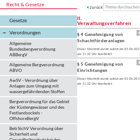
Recht & Gesetze
zurück
II.
Gesetze
Verwaltungsverfahren
Verordnungen
§ 4 Genehmigung von
Schachtförderanlagen
Allgemeine
Bundesbergverordnung
Dieser Abschnitt wurde zuletzt am 01.06.20
ABBergV
um 11:32 Uhr bearbeitet.
§ 5 Genehmigung von
Allgemeine Bergverordnung
ABVO
Einrichtungen
Dieser Abschnitt wurde zuletzt am 01.06.20
AwSV - Verordnung über
um 11:32 Uhr bearbeitet.
Anlagen zum Umgang mit
wassergefährdenden Stoffen
Bergverordnung für das Gebiet
der Küstengewässer und des
Festlandsockels -
OffshoreBergV
BetrSichV Verordnung über
Sicherheit und
Gesundheitsschutz bei der