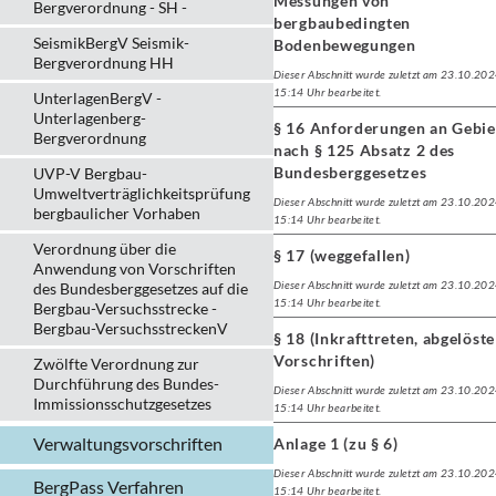
Messungen von
Bergverordnung - SH -
bergbaubedingten
SeismikBergV Seismik-
Bodenbewegungen
Bergverordnung HH
Dieser Abschnitt wurde zuletzt am 23.10.20
15:14 Uhr bearbeitet.
UnterlagenBergV -
Unterlagenberg-
§ 16 Anforderungen an Gebie
Bergverordnung
nach § 125 Absatz 2 des
Bundesberggesetzes
UVP-V Bergbau-
Umweltverträglichkeits­prüfung
Dieser Abschnitt wurde zuletzt am 23.10.20
bergbau­licher Vorhaben
15:14 Uhr bearbeitet.
Verordnung über die
§ 17 (weggefallen)
Anwendung von Vorschriften
Dieser Abschnitt wurde zuletzt am 23.10.20
des Bundesberggesetzes auf die
15:14 Uhr bearbeitet.
Bergbau-Versuchsstrecke -
Bergbau-VersuchsstreckenV
§ 18 (Inkrafttreten, abgelöste
Vorschriften)
Zwölfte Verordnung zur
Durchführung des Bundes-
Dieser Abschnitt wurde zuletzt am 23.10.20
Immissionsschutzgesetzes
15:14 Uhr bearbeitet.
Verwaltungs­vorschriften
Anlage 1 (zu § 6)
Dieser Abschnitt wurde zuletzt am 23.10.20
BergPass Verfahren
15:14 Uhr bearbeitet.