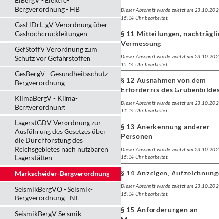
ElBergV - Elektro-
Bergverordnung - HB
Dieser Abschnitt wurde zuletzt am 23.10.20
15:14 Uhr bearbeitet.
GasHDrLtgV Verordnung über
Gashochdruckleitungen
§ 11 Mitteilungen, nachträgl
Vermessung
GefStoffV Verordnung zum
Dieser Abschnitt wurde zuletzt am 23.10.20
Schutz vor Gefahrstoffen
15:14 Uhr bearbeitet.
GesBergV - Gesundheitsschutz-
§ 12 Ausnahmen von dem
Bergverordnung
Erfordernis des Grubenbilde
KlimaBergV - Klima-
Dieser Abschnitt wurde zuletzt am 23.10.20
Bergverordnung
15:14 Uhr bearbeitet.
LagerstGDV Verordnung zur
§ 13 Anerkennung anderer
Ausführung des Gesetzes über
Personen
die Durchforstung des
Reichsgebietes nach nutzbaren
Dieser Abschnitt wurde zuletzt am 23.10.20
Lagerstätten
15:14 Uhr bearbeitet.
§ 14 Anzeigen, Aufzeichnung
Markscheider-Bergverordnung
Dieser Abschnitt wurde zuletzt am 23.10.20
SeismikBergVO - Seismik-
15:14 Uhr bearbeitet.
Bergverordnung - NI
§ 15 Anforderungen an
SeismikBergV Seismik-