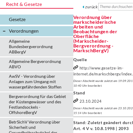
Recht & Gesetze
zurück
Verordnung über
Gesetze
markscheiderische
Arbeiten und
Verordnungen
Beobachtungen der
Oberfläche
(Markscheider-
Allgemeine
Bergverordnung -
Bundesbergverordnung
MarkschBergV)
ABBergV
Quelle
Allgemeine Bergverordnung
ABVO
http://www.gesetze-im-
internet.de/markschbergv/index
AwSV - Verordnung über
Anlagen zum Umgang mit
Dieser Abschnitt wurde zuletzt am 19.09.20
10:40 Uhr bearbeitet.
wassergefährdenden Stoffen
Stand
Bergverordnung für das Gebiet
23.10.2024
der Küstengewässer und des
Festlandsockels -
Dieser Abschnitt wurde zuletzt am 23.10.20
OffshoreBergV
15:14 Uhr bearbeitet.
BetrSichV Verordnung über
Stand: Zuletzt geändert durc
Sicherheit und
Art. 4 V v. 10.8.1998 | 2093
Gesundheitsschutz bei der