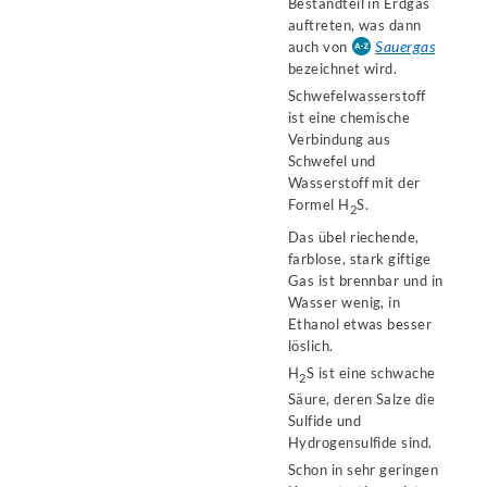
Bestandteil in Erdgas
auftreten, was dann
Sauergas
auch von
bezeichnet wird.
Schwefelwasserstoff
ist eine chemische
Verbindung aus
Schwefel und
Wasserstoff mit der
Formel H
S.
2
Das übel riechende,
farblose, stark giftige
Gas ist brennbar und in
Wasser wenig, in
Ethanol etwas besser
löslich.
H
S ist eine schwache
2
Säure, deren Salze die
Sulfide und
Hydrogensulfide sind.
Schon in sehr geringen