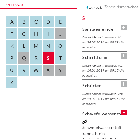
Glossar
zurück
S
A
B
C
D
E
Samtgemeinde
F
G
H
I
J
Dieser Abschnitt wurde zuletzt
am 24.03.2016 um 08:38 Uhr
K
L
M
N
O
bearbeitet.
Schriftform
P
Q
R
S
T
Dieser Abschnitt wurde zuletzt
U
V
W
X
Y
am 14.01.2019 um 09:15 Uhr
bearbeitet.
Z
Schürfen
Dieser Abschnitt wurde zuletzt
am 14.01.2019 um 09:15 Uhr
bearbeitet.
Schwefelwasserstoff
Schwefelwasserstoff
kann als ein