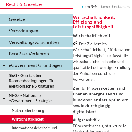
Recht & Gesetze
zurück
Wirtschaftlichkeit,
Gesetze
Effizienz und
Leistungsfähigkeit
Verordnungen
Wirtschaftlichkeit
Verwaltungs­vorschriften
Der Zielbereich
Wirtschaftlichkeit, Effizienz und
BergPass Verfahren
Leistungsfähigkeit umfasst die
wirtschaftliche, schnelle und
eGovernment Grundlagen
qualitativ hochwertige Erfüllung
der Aufgaben durch die
SigG - Gesetz über
Verwaltung.
Rahmenbedingungen für
elektronische Signaturen
Ziel 6: Prozessketten sind
Ebenen übergreifend und
NEGS - Nationale
kundenorientiert optimiert
eGovernment-Strategie
sowie durchgängig
Nutzerorientierung
digitalisiert
Wirtschaftlichkeit
Aufgabenkritik,
Bürokratieabbau, strukturelle
Informationssicherheit und
Modernisierung und