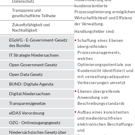
Datenschutz
kundenorientierte
Transparenz und
Prozessoptimierung ermöglichen
gesellschaftliche Teilhabe
Wirtschaftlichkeit und Effizienz
der Verwaltung.
Zukunftsfähigkeit und
Nachhaltigkeit
Handlungsfelder sind:
EGoVG - E-Government-Gesetz
Schaffung eines Ebenen
des Bundes
übergreifenden
Prozessmanagements,
IT Strategie Niedersachsen
welches
Open Government Gesetz
Optimierungspotentiale aus
Kundensicht identifiziert und
Open Data Gesetz
mit verwaltungsadäquaten
Verbesserungen umsetzt
BUND: Digitale Agenda
Ebenen übergreifende
Digital.Niedersachsen
Anwendung von
Transparenzgesetze
Beschreibungsstandards
Aufbau eines konsistenten
eIDAS Verordnung
und medienbruchfreien
OZG - Onlinezugangsgesetz
elektronischen Beschaffungs-
und
Niedersächsisches Gesetz über