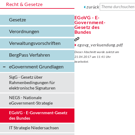
Recht & Gesetze
zurück
EGoVG - E-
Gesetze
Government-
Gesetz des
Verordnungen
Bundes
Verwaltungs­vorschriften
egovg_verkuendung.pdf
Dieser Abschnitt wurde zuletzt am
BergPass Verfahren
21.04.2017 um 11:41 Uhr
bearbeitet.
eGovernment Grundlagen
SigG - Gesetz über
Rahmenbedingungen für
elektronische Signaturen
NEGS - Nationale
eGovernment-Strategie
EGoVG - E-Government-Gesetz
des Bundes
IT Strategie Niedersachsen