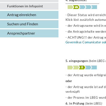
4. abgeschickt
Funktionen im Infopoint
Antrag einreichen
-
Dieser Status wird erreich
Klick löst zusätzlich autom
Suchen und Finden
- der Antragsname wird in 
- die Antragsinhalte werden
Ansprechpartner
- ACHTUNG!!! der Antrag wi
Governikus Comunicator oder
5. eingegangen
(beim LBEG r
- der Antrag wurde erfolgr
oder
- der Antrag wurde ist au
verknüpft
- der Prozess im LBEG wurd
6. in Prüfung
(beim LBEG)