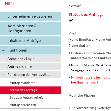
Hilfe
zurück
Status des Antrags
Unternehmen registrieren
Administrieren &
Konfigurieren
Pfad:
Meine BergPass/ Meine An
Inhalte der Anträge
Eigenschaften:
Funktionen
In den verschiedenen Pha
unterschiedliche Funktio
Anmelden / Login
Bis zum Status Nr. 4 "ab
Antrag erstellen
"eingegangen" kann Ihr 
Funktionen der Antragsliste
Hinweis: dieStatusmeldu
bei Ihnen eingeht.
Antrag markieren
Status des Antrags
Mögliche Phasen
Info zum Antrag aufrufen
Antrag bearbeiten
1. in Vorbereitung
(unfertig