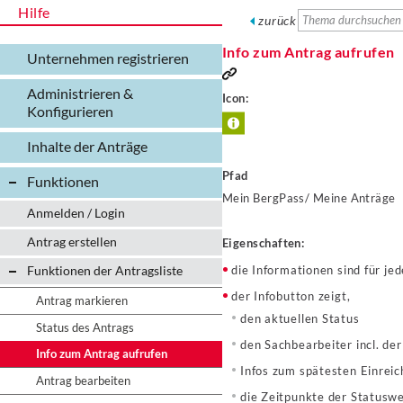
Hilfe
zurück
Info zum Antrag aufrufen
Unternehmen registrieren
Administrieren &
Icon:
Konfigurieren
Inhalte der Anträge
Pfad
Funktionen
Mein BergPass/ Meine Anträge
Anmelden / Login
Antrag erstellen
Eigenschaften:
Funktionen der Antragsliste
die Informationen sind für je
der Infobutton zeigt,
Antrag markieren
den aktuellen Status
Status des Antrags
den Sachbearbeiter incl. d
Info zum Antrag aufrufen
Infos zum spätesten Einreic
Antrag bearbeiten
die Zeitpunkte der Statusw