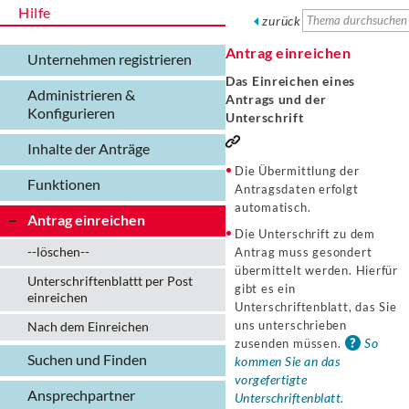
Hilfe
zurück
Antrag einreichen
Unternehmen registrieren
Das Einreichen eines
Administrieren &
Antrags und der
Konfigurieren
Unterschrift
Inhalte der Anträge
Die Übermittlung der
Funktionen
Antragsdaten erfolgt
automatisch.
Antrag einreichen
Die Unterschrift zu dem
--löschen--
Antrag muss gesondert
übermittelt werden. Hierfür
Unterschriftenblattt per Post
gibt es ein
einreichen
Unterschriftenblatt, das Sie
uns unterschrieben
Nach dem Einreichen
So
zusenden müssen.
Suchen und Finden
kommen Sie an das
vorgefertigte
Ansprechpartner
Unterschriftenblatt.