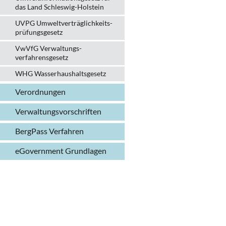
das Land Schleswig-Holstein
UVPG Umweltverträglich­keits­
prüfungs­gesetz
VwVfG Verwaltungs­
verfahrens­gesetz
WHG Wasserhaushalts­gesetz
Verordnungen
Verwaltungs­vorschriften
BergPass Verfahren
eGovernment Grundlagen