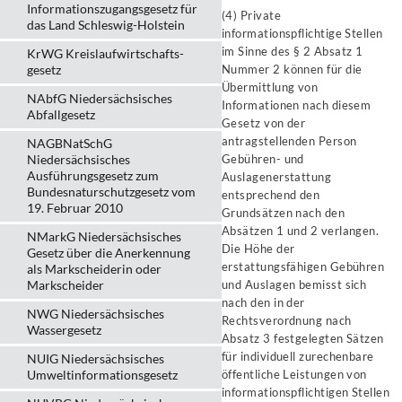
Informationszugangsgesetz für
(4) Private
das Land Schleswig-Holstein
informationspflichtige Stellen
im Sinne des § 2 Absatz 1
KrWG Kreislaufwirtschafts­
gesetz
Nummer 2 können für die
Übermittlung von
NAbfG Niedersächsisches
Informationen nach diesem
Abfallgesetz
Gesetz von der
antragstellenden Person
NAGBNatSchG
Niedersächsisches
Gebühren- und
Ausführungsgesetz zum
Auslagenerstattung
Bundesnaturschutzgesetz vom
entsprechend den
19. Februar 2010
Grundsätzen nach den
Absätzen 1 und 2 verlangen.
NMarkG Niedersächsisches
Die Höhe der
Gesetz über die Anerkennung
erstattungsfähigen Gebühren
als Markscheiderin oder
Markscheider
und Auslagen bemisst sich
nach den in der
NWG Niedersächsisches
Rechtsverordnung nach
Wassergesetz
Absatz 3 festgelegten Sätzen
für individuell zurechenbare
NUIG Niedersächsisches
Umweltinformationsgesetz
öffentliche Leistungen von
informationspflichtigen Stellen