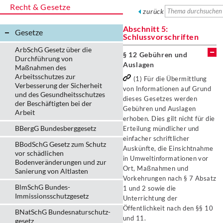
Recht & Gesetze
zurück
Abschnitt 5:
Gesetze
Schlussvorschriften
ArbSchG Gesetz über die
§ 12 Gebühren und
Durchführung von
Auslagen
Maßnahmen des
Arbeitsschutzes zur
(1) Für die Übermittlung
Verbesserung der Sicherheit
von Informationen auf Grund
und des Gesundheitsschutzes
dieses Gesetzes werden
der Beschäftigten bei der
Gebühren und Auslagen
Arbeit
erhoben. Dies gilt nicht für die
BBergG Bundesberggesetz
Erteilung mündlicher und
einfacher schriftlicher
BBodSchG Gesetz zum Schutz
Auskünfte, die Einsichtnahme
vor schädlichen
in Umweltinformationen vor
Bodenveränderungen und zur
Ort, Maßnahmen und
Sanierung von Altlasten
Vorkehrungen nach § 7 Absatz
BlmSchG Bundes-
1 und 2 sowie die
Immissionsschutz­gesetz
Unterrichtung der
Öffentlichkeit nach den §§ 10
BNatSchG Bundesnaturschutz-
und 11.
gesetz