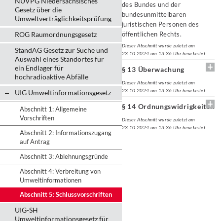
NUVPG Niedersächsisches
des Bundes und der
Gesetz über die
bundesunmittelbaren
Umweltverträglichkeitsprüfung
juristischen Personen des
ROG Raumordnungsgesetz
öffentlichen Rechts.
Dieser Abschnitt wurde zuletzt am
StandAG Gesetz zur Suche und
23.10.2024 um 13:36 Uhr bearbeitet.
Auswahl eines Standortes für
ein Endlager für
§ 13 Überwachung
hochradioaktive Abfälle
Dieser Abschnitt wurde zuletzt am
23.10.2024 um 13:36 Uhr bearbeitet.
UIG Umweltinformationsgesetz
§ 14 Ordnungswidrigkeiten
Abschnitt 1: Allgemeine
Vorschriften
Dieser Abschnitt wurde zuletzt am
23.10.2024 um 13:36 Uhr bearbeitet.
Abschnitt 2: Informationszugang
auf Antrag
Abschnitt 3: Ablehnungsgründe
Abschnitt 4: Verbreitung von
Umweltinformationen
Abschnitt 5: Schlussvorschriften
UIG-SH
Umweltinformationsgesetz für