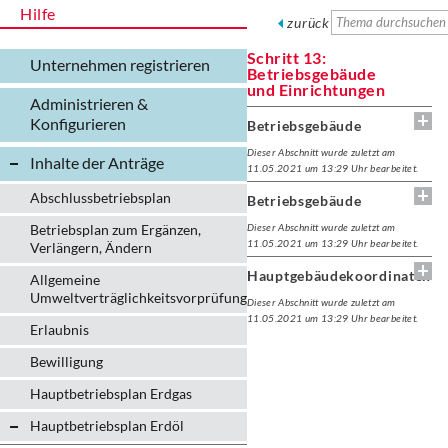
Hilfe
zurück
Schritt 13:
Unternehmen registrieren
Betriebsgebäude
und Einrichtungen
Administrieren &
Konfigurieren
Betriebsgebäude
Dieser Abschnitt wurde zuletzt am
Inhalte der Anträge
11.05.2021 um 13:29 Uhr bearbeitet.
Abschlussbetriebsplan
Betriebsgebäude
Betriebsplan zum Ergänzen,
Dieser Abschnitt wurde zuletzt am
11.05.2021 um 13:29 Uhr bearbeitet.
Verlängern, Ändern
Hauptgebäudekoordinaten
Allgemeine
Umweltverträglichkeitsvorprüfung
Dieser Abschnitt wurde zuletzt am
11.05.2021 um 13:29 Uhr bearbeitet.
Erlaubnis
Bewilligung
Hauptbetriebsplan Erdgas
Hauptbetriebsplan Erdöl