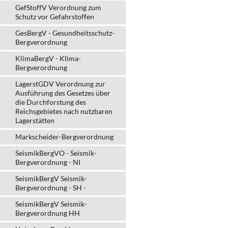
GefStoffV Verordnung zum
Schutz vor Gefahrstoffen
GesBergV - Gesundheitsschutz-
Bergverordnung
KlimaBergV - Klima-
Bergverordnung
LagerstGDV Verordnung zur
Ausführung des Gesetzes über
die Durchforstung des
Reichsgebietes nach nutzbaren
Lagerstätten
Markscheider-Bergverordnung
SeismikBergVO - Seismik-
Bergverordnung - NI
SeismikBergV Seismik-
Bergverordnung - SH -
SeismikBergV Seismik-
Bergverordnung HH