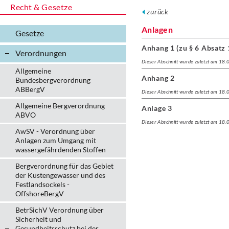
Recht & Gesetze
zurück
Anlagen
Gesetze
Anhang 1 (zu § 6 Absatz 
Verordnungen
Dieser Abschnitt wurde zuletzt am 18
Allgemeine
Anhang 2
Bundesbergverordnung
ABBergV
Dieser Abschnitt wurde zuletzt am 18
Allgemeine Bergverordnung
Anlage 3
ABVO
Dieser Abschnitt wurde zuletzt am 18
AwSV - Verordnung über
Anlagen zum Umgang mit
wassergefährdenden Stoffen
Bergverordnung für das Gebiet
der Küstengewässer und des
Festlandsockels -
OffshoreBergV
BetrSichV Verordnung über
Sicherheit und
Gesundheitsschutz bei der