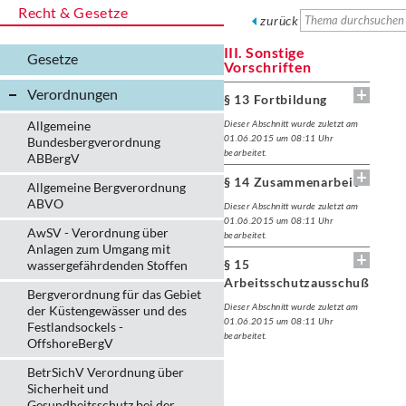
Recht & Gesetze
zurück
III. Sonstige
Gesetze
Vorschriften
Verordnungen
§ 13 Fortbildung
Allgemeine
Dieser Abschnitt wurde zuletzt am
01.06.2015 um 08:11 Uhr
Bundesbergverordnung
bearbeitet.
ABBergV
§ 14 Zusammenarbeit
Allgemeine Bergverordnung
ABVO
Dieser Abschnitt wurde zuletzt am
01.06.2015 um 08:11 Uhr
AwSV - Verordnung über
bearbeitet.
Anlagen zum Umgang mit
§ 15
wassergefährdenden Stoffen
Arbeitsschutzausschuß
Bergverordnung für das Gebiet
Dieser Abschnitt wurde zuletzt am
der Küstengewässer und des
01.06.2015 um 08:11 Uhr
Festlandsockels -
bearbeitet.
OffshoreBergV
BetrSichV Verordnung über
Sicherheit und
Gesundheitsschutz bei der