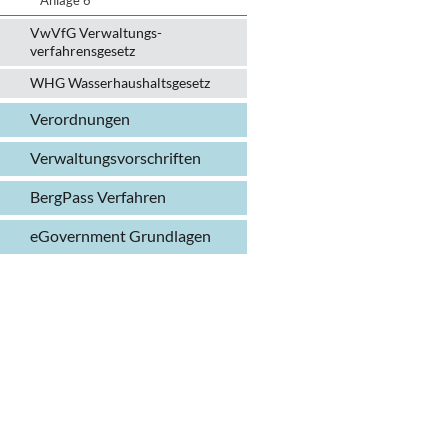
Anlage 6
VwVfG Verwaltungs­
verfahrens­gesetz
WHG Wasserhaushalts­gesetz
Verordnungen
Verwaltungs­vorschriften
BergPass Verfahren
eGovernment Grundlagen