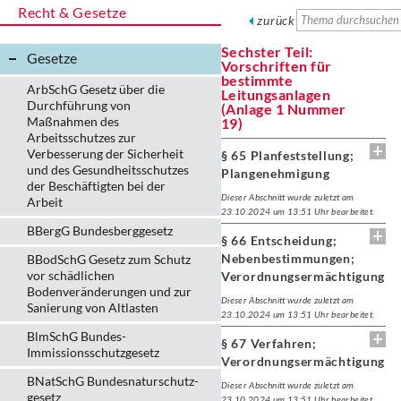
Recht & Gesetze
zurück
Sechster Teil:
Gesetze
Vorschriften für
bestimmte
ArbSchG Gesetz über die
Leitungsanlagen
Durchführung von
(Anlage 1 Nummer
Maßnahmen des
19)
Arbeitsschutzes zur
Verbesserung der Sicherheit
§ 65 Planfeststellung;
und des Gesundheitsschutzes
Plangenehmigung
der Beschäftigten bei der
Dieser Abschnitt wurde zuletzt am
Arbeit
23.10.2024 um 13:51 Uhr bearbeitet.
BBergG Bundesberggesetz
§ 66 Entscheidung;
Nebenbestimmungen;
BBodSchG Gesetz zum Schutz
vor schädlichen
Verordnungsermächtigung
Bodenveränderungen und zur
Dieser Abschnitt wurde zuletzt am
Sanierung von Altlasten
23.10.2024 um 13:51 Uhr bearbeitet.
BlmSchG Bundes-
§ 67 Verfahren;
Immissionsschutz­gesetz
Verordnungsermächtigung
BNatSchG Bundesnaturschutz-
Dieser Abschnitt wurde zuletzt am
gesetz
23.10.2024 um 13:51 Uhr bearbeitet.