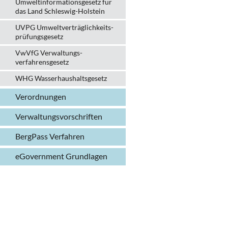
Umweltinformationsgesetz für
das Land Schleswig-Holstein
UVPG Umweltverträglich­keits­
prüfungs­gesetz
VwVfG Verwaltungs­
verfahrens­gesetz
WHG Wasserhaushalts­gesetz
Verordnungen
Verwaltungs­vorschriften
BergPass Verfahren
eGovernment Grundlagen