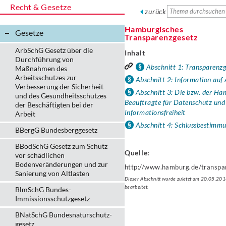
Recht & Gesetze
zurück
Hamburgisches
Gesetze
Transparenzgesetz
ArbSchG Gesetz über die
Inhalt
Durchführung von
Abschnitt 1: Transparenz
Maßnahmen des
Arbeitsschutzes zur
Abschnitt 2: Information auf
Verbesserung der Sicherheit
Abschnitt 3: Die bzw. der Ha
und des Gesundheitsschutzes
Beauftragte für Datenschutz und
der Beschäftigten bei der
Informationsfreiheit
Arbeit
Abschnitt 4: Schlussbestimm
BBergG Bundesberggesetz
BBodSchG Gesetz zum Schutz
Quelle:
vor schädlichen
Bodenveränderungen und zur
http://www.hamburg.de/transpa
Sanierung von Altlasten
Dieser Abschnitt wurde zuletzt am 20.05.20
bearbeitet.
BlmSchG Bundes-
Immissionsschutz­gesetz
BNatSchG Bundesnaturschutz-
gesetz