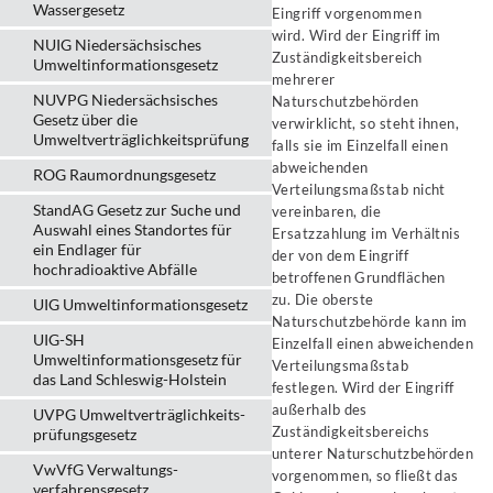
Wassergesetz
Eingriff vorgenommen
wird. Wird der Eingriff im
NUIG Niedersächsisches
Zuständigkeitsbereich
Umweltinformationsgesetz
mehrerer
NUVPG Niedersächsisches
Naturschutzbehörden
Gesetz über die
verwirklicht, so steht ihnen,
Umweltverträglichkeitsprüfung
falls sie im Einzelfall einen
abweichenden
ROG Raumordnungsgesetz
Verteilungsmaßstab nicht
StandAG Gesetz zur Suche und
vereinbaren, die
Auswahl eines Standortes für
Ersatzzahlung im Verhältnis
ein Endlager für
der von dem Eingriff
hochradioaktive Abfälle
betroffenen Grundflächen
zu. Die oberste
UIG Umweltinformationsgesetz
Naturschutzbehörde kann im
UIG-SH
Einzelfall einen abweichenden
Umweltinformationsgesetz für
Verteilungsmaßstab
das Land Schleswig-Holstein
festlegen. Wird der Eingriff
außerhalb des
UVPG Umweltverträglich­keits­
Zuständigkeitsbereichs
prüfungs­gesetz
unterer Naturschutzbehörden
VwVfG Verwaltungs­
vorgenommen, so fließt das
verfahrens­gesetz