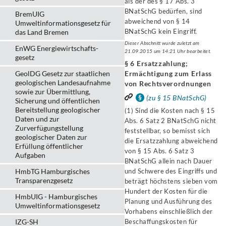
als der des § 17 Abs. 3
BNatSchG bedürfen, sind
BremUIG
abweichend von § 14
Umweltinformationsgesetz für
BNatSchG kein Eingriff.
das Land Bremen
Dieser Abschnitt wurde zuletzt am
EnWG Energiewirtschafts-
21.09.2015 um 14:21 Uhr bearbeitet.
gesetz
§ 6 Ersatzzahlung;
GeolDG Gesetz zur staatlichen
Ermächtigung zum Erlass
geologischen Landesaufnahme
von Rechtsverordnungen
sowie zur Übermittlung,
(zu § 15 BNatSchG)
Sicherung und öffentlichen
Bereitstellung geologischer
(1) Sind die Kosten nach § 15
Daten und zur
Abs. 6 Satz 2 BNatSchG nicht
Zurverfügungstellung
feststellbar, so bemisst sich
geologischer Daten zur
die Ersatzzahlung abweichend
Erfüllung öffentlicher
von § 15 Abs. 6 Satz 3
Aufgaben
BNatSchG allein nach Dauer
HmbTG Hamburgisches
und Schwere des Eingriffs und
Transparenzgesetz
beträgt höchstens sieben vom
Hundert der Kosten für die
HmbUIG - Hamburgisches
Planung und Ausführung des
Umweltinformationsgesetz
Vorhabens einschließlich der
IZG-SH
Beschaffungskosten für