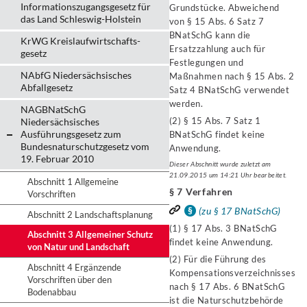
Informationszugangsgesetz für
Grundstücke. Abweichend
das Land Schleswig-Holstein
von § 15 Abs. 6 Satz 7
BNatSchG kann die
KrWG Kreislaufwirtschafts­
Ersatzzahlung auch für
gesetz
Festlegungen und
NAbfG Niedersächsisches
Maßnahmen nach § 15 Abs. 2
Abfallgesetz
Satz 4 BNatSchG verwendet
werden.
NAGBNatSchG
(2) § 15 Abs. 7 Satz 1
Niedersächsisches
Ausführungsgesetz zum
BNatSchG findet keine
Bundesnaturschutzgesetz vom
Anwendung.
19. Februar 2010
Dieser Abschnitt wurde zuletzt am
21.09.2015 um 14:21 Uhr bearbeitet.
Abschnitt 1 Allgemeine
§ 7 Verfahren
Vorschriften
(zu § 17 BNatSchG)
Abschnitt 2 Landschaftsplanung
(1) § 17 Abs. 3 BNatSchG
Abschnitt 3 Allgemeiner Schutz
findet keine Anwendung.
von Natur und Landschaft
(2) Für die Führung des
Abschnitt 4 Ergänzende
Kompensationsverzeichnisses
Vorschriften über den
nach § 17 Abs. 6 BNatSchG
Bodenabbau
ist die Naturschutzbehörde