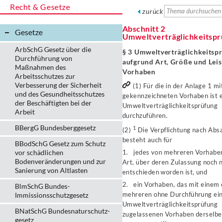
Recht & Gesetze
zurück
Abschnitt 2
Gesetze
Umweltverträglichkeitspr
ArbSchG Gesetz über die
§ 3 Umweltverträglichkeitsp
Durchführung von
aufgrund Art, Größe und Leis
Maßnahmen des
Vorhaben
Arbeitsschutzes zur
Verbesserung der Sicherheit
(1) Für die in der Anlage 1 mi
und des Gesundheitsschutzes
gekennzeichneten Vorhaben ist 
der Beschäftigten bei der
Umweltverträglichkeitsprüfung
Arbeit
durchzuführen.
BBergG Bundesberggesetz
1
(2)
Die Verpflichtung nach Abs
besteht auch für
BBodSchG Gesetz zum Schutz
vor schädlichen
1. jedes von mehreren Vorhabe
Bodenveränderungen und zur
Art, über deren Zulassung noch n
Sanierung von Altlasten
entschieden worden ist, und
2. ein Vorhaben, das mit einem 
BlmSchG Bundes-
mehreren ohne Durchführung ei
Immissionsschutz­gesetz
Umweltverträglichkeitsprüfung
BNatSchG Bundesnaturschutz-
zugelassenen Vorhaben derselbe
gesetz