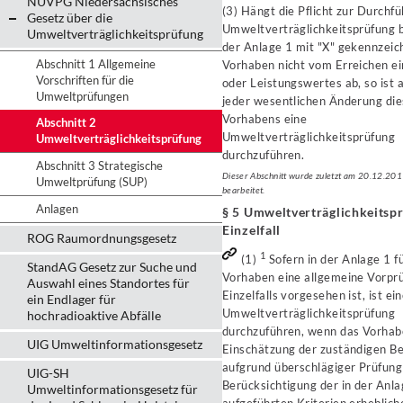
NUVPG Niedersächsisches
(3) Hängt die Pflicht zur Durchf
Gesetz über die
Umweltverträglichkeitsprüfung b
Umweltverträglichkeitsprüfung
der Anlage 1 mit "X" gekennzeic
Abschnitt 1 Allgemeine
Vorhaben nicht vom Erreichen e
Vorschriften für die
oder Leistungswertes ab, so ist 
Umweltprüfungen
jeder wesentlichen Änderung di
Vorhabens eine
Abschnitt 2
Umweltverträglichkeitsprüfung
Umweltverträglichkeitsprüfung
durchzuführen.
Abschnitt 3 Strategische
Dieser Abschnitt wurde zuletzt am 20.12.20
Umweltprüfung (SUP)
bearbeitet.
Anlagen
§ 5 Umweltverträglichkeitsp
Einzelfall
ROG Raumordnungsgesetz
1
(1)
Sofern in der Anlage 1 fü
StandAG Gesetz zur Suche und
Vorhaben eine allgemeine Vorpr
Auswahl eines Standortes für
Einzelfalls vorgesehen ist, ist ei
ein Endlager für
Umweltverträglichkeitsprüfung
hochradioaktive Abfälle
durchzuführen, wenn das Vorhab
UIG Umweltinformationsgesetz
Einschätzung der zuständigen B
aufgrund überschlägiger Prüfung
UIG-SH
Berücksichtigung der in der Anla
Umweltinformationsgesetz für