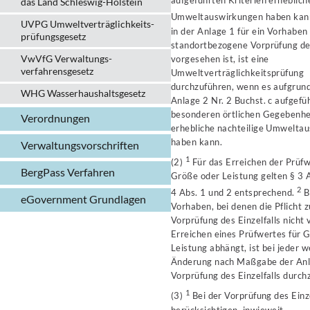
aufgeführten Kriterien erheblich
das Land Schleswig-Holstein
Umweltauswirkungen haben kan
UVPG Umweltverträglich­keits­
in der Anlage 1 für ein Vorhaben
prüfungs­gesetz
standortbezogene Vorprüfung des
VwVfG Verwaltungs­
vorgesehen ist, ist eine
verfahrens­gesetz
Umweltverträglichkeitsprüfung
durchzuführen, wenn es aufgrund
WHG Wasserhaushalts­gesetz
Anlage 2 Nr. 2 Buchst. c aufgefü
besonderen örtlichen Gegebenhe
Verordnungen
erhebliche nachteilige Umwelta
haben kann.
Verwaltungs­vorschriften
1
(2)
Für das Erreichen der Prüfw
BergPass Verfahren
Größe oder Leistung gelten § 3 
2
4 Abs. 1 und 2 entsprechend.
B
eGovernment Grundlagen
Vorhaben, bei denen die Pflicht z
Vorprüfung des Einzelfalls nicht
Erreichen eines Prüfwertes für 
Leistung abhängt, ist bei jeder 
Änderung nach Maßgabe der Anl
Vorprüfung des Einzelfalls durch
1
(3)
Bei der Vorprüfung des Einzel
berücksichtigen, inwieweit