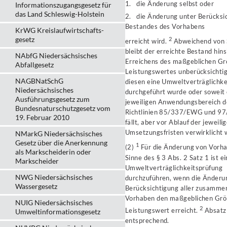
1. die Änderung selbst oder
Informationszugangsgesetz für
das Land Schleswig-Holstein
2. die Änderung unter Berücksi
Bestandes des Vorhabens
KrWG Kreislaufwirtschafts­
gesetz
2
erreicht wird.
Abweichend von S
bleibt der erreichte Bestand hins
NAbfG Niedersächsisches
Erreichens des maßgeblichen Gr
Abfallgesetz
Leistungswertes unberücksichtigt
NAGBNatSchG
diesen eine Umweltverträglichke
Niedersächsisches
durchgeführt wurde oder soweit 
Ausführungsgesetz zum
jeweiligen Anwendungsbereich d
Bundesnaturschutzgesetz vom
Richtlinien 85/337/EWG und 9
19. Februar 2010
fällt, aber vor Ablauf der jeweili
Umsetzungsfristen verwirklicht 
NMarkG Niedersächsisches
Gesetz über die Anerkennung
1
(2)
Für die Änderung von Vorh
als Markscheiderin oder
Sinne des § 3 Abs. 2 Satz 1 ist e
Markscheider
Umweltverträglichkeitsprüfung
NWG Niedersächsisches
durchzuführen, wenn die Änderu
Wassergesetz
Berücksichtigung aller zusamme
Vorhaben den maßgeblichen Grö
NUIG Niedersächsisches
2
Leistungswert erreicht.
Absatz 
Umweltinformationsgesetz
entsprechend.