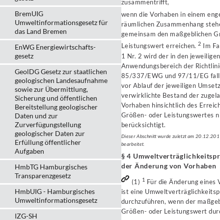
zusammentrifft,
BremUIG
wenn die Vorhaben in einem eng
Umweltinformationsgesetz für
räumlichen Zusammenhang steh
das Land Bremen
gemeinsam den maßgeblichen G
2
Leistungswert erreichen.
Im Fal
EnWG Energiewirtschafts-
gesetz
1 Nr. 2 wird der in den jeweilige
Anwendungsbereich der Richtlin
GeolDG Gesetz zur staatlichen
85/337/EWG und 97/11/EG fall
geologischen Landesaufnahme
vor Ablauf der jeweiligen Umset
sowie zur Übermittlung,
verwirklichte Bestand der zugel
Sicherung und öffentlichen
Vorhaben hinsichtlich des Erreic
Bereitstellung geologischer
Größen- oder Leistungswertes n
Daten und zur
Zurverfügungstellung
berücksichtigt.
geologischer Daten zur
Dieser Abschnitt wurde zuletzt am 20.12.20
Erfüllung öffentlicher
bearbeitet.
Aufgaben
§ 4 Umweltverträglichkeitsp
der Änderung von Vorhaben
HmbTG Hamburgisches
Transparenzgesetz
1
(1)
Für die Änderung eines
HmbUIG - Hamburgisches
ist eine Umweltverträglichkeits
Umweltinformationsgesetz
durchzuführen, wenn der maßgeb
Größen- oder Leistungswert dur
IZG-SH