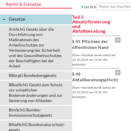
Recht & Gesetze
zurück
Teil 5
Gesetze
Absatzförderung
und
ArbSchG Gesetz über die
Abfallberatung
Durchführung von
Maßnahmen des
§ 45 Pflichten der
Arbeitsschutzes zur
öffentlichen Hand
Verbesserung der Sicherheit
und des Gesundheitsschutzes
Dieser Abschnitt wurde zuletzt am
23.10.2024 um 13:36 Uhr
der Beschäftigten bei der
bearbeitet.
Arbeit
§ 46
BBergG Bundesberggesetz
Abfallberatungspflicht
BBodSchG Gesetz zum Schutz
Dieser Abschnitt wurde zuletzt am
vor schädlichen
23.10.2024 um 13:36 Uhr
Bodenveränderungen und zur
bearbeitet.
Sanierung von Altlasten
BlmSchG Bundes-
Immissionsschutz­gesetz
BNatSchG Bundesnaturschutz-
gesetz