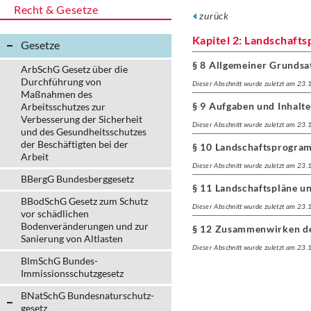
Recht & Gesetze
zurück
Kapitel 2: Landschafts
Gesetze
§ 8 Allgemeiner Grundsa
ArbSchG Gesetz über die
Durchführung von
Dieser Abschnitt wurde zuletzt am 23
Maßnahmen des
§ 9 Aufgaben und Inhalt
Arbeitsschutzes zur
Verbesserung der Sicherheit
Dieser Abschnitt wurde zuletzt am 23
und des Gesundheitsschutzes
der Beschäftigten bei der
§ 10 Landschaftsprogra
Arbeit
Dieser Abschnitt wurde zuletzt am 23
BBergG Bundesberggesetz
§ 11 Landschaftspläne 
BBodSchG Gesetz zum Schutz
Dieser Abschnitt wurde zuletzt am 23
vor schädlichen
Bodenveränderungen und zur
§ 12 Zusammenwirken de
Sanierung von Altlasten
Dieser Abschnitt wurde zuletzt am 23
BlmSchG Bundes-
Immissionsschutz­gesetz
BNatSchG Bundesnaturschutz-
gesetz