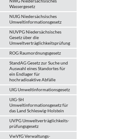
NWG Niedersächsisches
Wassergesetz
NUIG Niedersächsisches
Umweltinformationsgesetz
NUVPG Niedersächsisches
Gesetz über die
Umweltverträglichkeitsprüfung
ROG Raumordnungsgesetz
StandAG Gesetz zur Suche und
Auswahl eines Standortes für
ein Endlager für
hochradioaktive Abfälle
UIG Umweltinformationsgesetz
UIG-SH
Umweltinformationsgesetz für
das Land Schleswig-Holstein
UVPG Umweltverträglich­keits­
prüfungs­gesetz
VwVfG Verwaltungs­